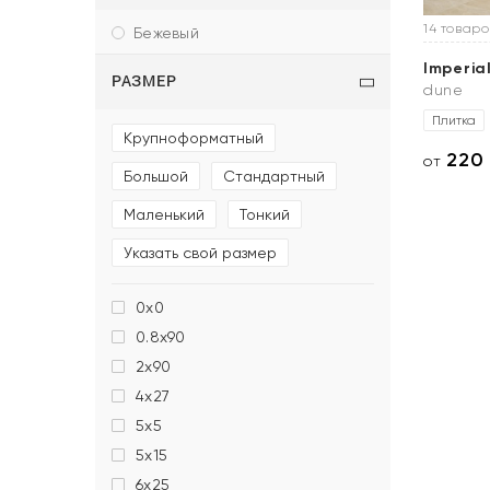
14 товаро
бежевый
Imperia
РАЗМЕР
dune
Плитка
крупноформатный
220
от
большой
стандартный
маленький
тонкий
указать свой размер
0x0
0.8x90
2x90
4x27
5x5
5x15
6x25