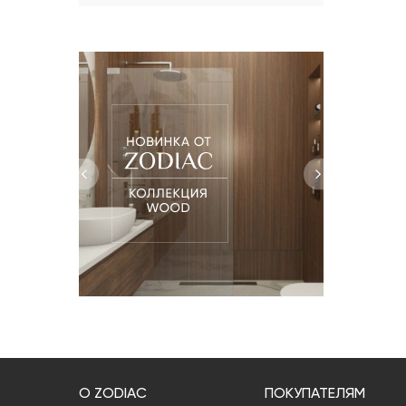
30x90
30.5x56
31.5x57
31.6x90
31.6x100
31.7x22
33.3x100
40x80
45x120
50x150
59.6x150
120x120
О ZODIAC
ПОКУПАТЕЛЯМ