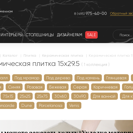
еменном
975-40-00
Обратный зв
8 (495)
ИНТЕРЬЕРЫ
СТОЛЕШНИЦЫ
ДИЗАЙНЕРАМ
SALE
|
каталог
|
плитка
|
керамическая плитка
|
Керамическая плитка 15
мическая плитка 15x29.5
( 1 коллекция )
талл
Под мрамор
Под дерево
Под камень
Глянцевая
я
Синяя
Розовая
Бежевая
Серая
Коричневая
Гол
7.5х15
25х25
25х75
30х60
30х90
Для ванной
Для 
oncorde
Dune
Porcelanosa
Venis
ы можете заказать услугу “Укладка матери