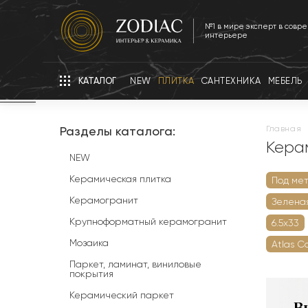
№1 в мире эксперт в совр
интерьере
КАТАЛОГ
NEW
ПЛИТКА
САНТЕХНИКА
МЕБЕЛЬ
Разделы каталога:
главная
Кера
NEW
Керамическая плитка
Под ме
Керамогранит
Зелена
Крупноформатный керамогранит
6.5х33
Мозаика
Atlas С
Паркет, ламинат, виниловые
покрытия
Керамический паркет
В