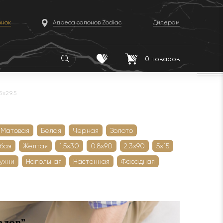
онок
Адреса салонов Zodiac
Дилерам
0
товаров
x29.5
Матовая
Белая
Черная
Золото
убая
Желтая
1.5х30
0.8х90
2.3х90
5х15
кухни
Напольная
Настенная
Фасадная
алов”