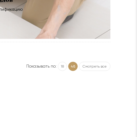
алификацию
Показывать по:
18
48
Смотреть все