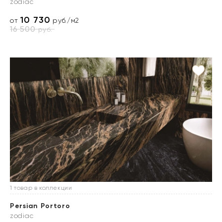
zodiac
10 730
от
руб./м2
16 500
руб.
1 товар в коллекции
Persian Portoro
zodiac