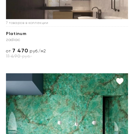
7 товаров в коллекции
Platinum
zodiac
7 470
от
руб./м2
11 490
руб.