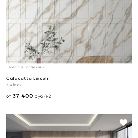
1 товар в коллекции
Calacatta Lincoln
zodiac
37 400
от
руб./м2