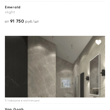
Emerald
xlight
91 750
от
руб./шт
5 товаров в коллекции
Van Gogh