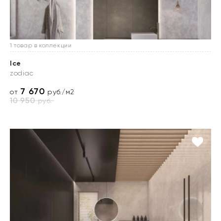
1 товар в коллекции
Ice
zodiac
7 670
от
руб./м2
10 950
руб.