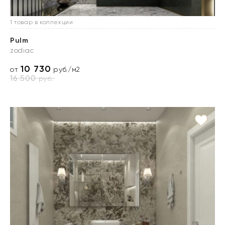
1 товар в коллекции
Pulm
zodiac
10 730
от
руб./м2
16 500
руб.