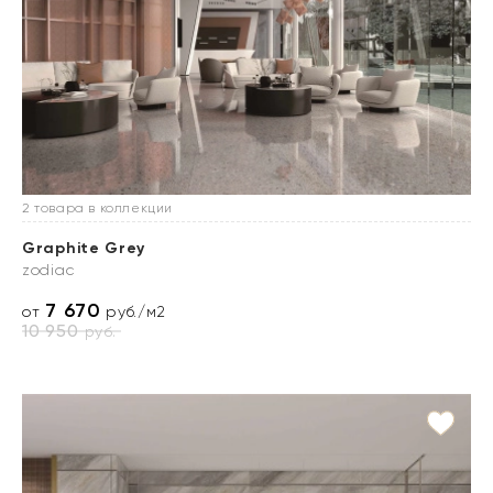
2 товара в коллекции
Graphite Grey
zodiac
7 670
от
руб./м2
10 950
руб.