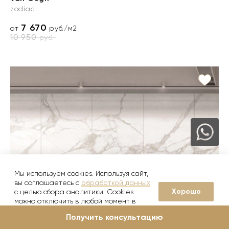
zodiac
7 670
от
руб./м2
10 950
руб.
Мы используем cookies. Используя сайт,
вы соглашаетесь с
обработкой данных
Хорошо
с целью сбора аналитики. Cookies
можно отключить в любой момент в
5 товаров в коллекции
настройках вашего браузера
Получить консультацию
Calacatta Bianco