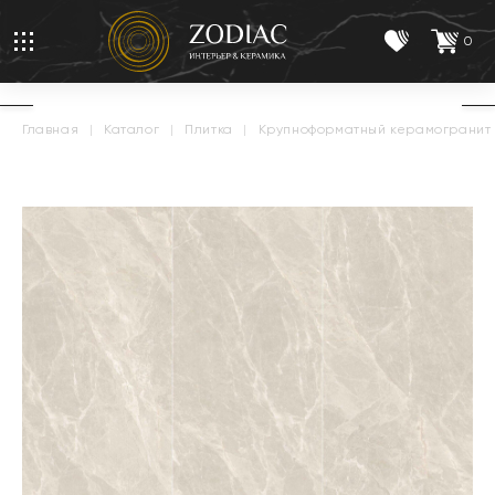
0
главная
|
каталог
|
плитка
|
крупноформатный керамогранит