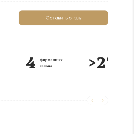
Оставить отзыв
фирменных
лет на
салона
рынке