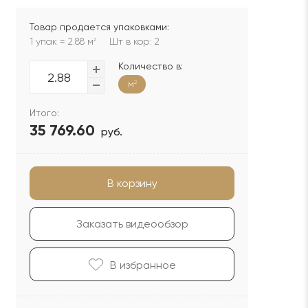
Товар продается упаковками:
1 упак = 2.88 м
Шт в кор: 2
2
Количество в:
м
2
Итого:
35 769.60
руб.
В корзину
Заказать видеообзор
В избранноe