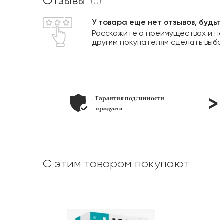
Отзывы
(0)
У товара еще нет отзывов, будь
Расскажите о преимуществах и н
другим покупателям сделать выб
ьера под
Гарантия подлинности
лоне
продукта
С этим товаром покупают