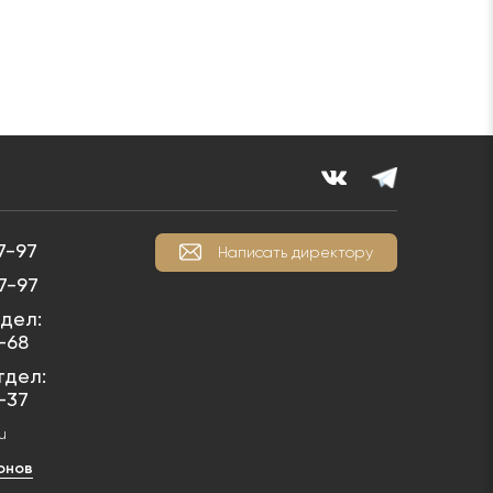
7-97
Написать директору
7-97
дел:
1-68
тдел:
1-37
u
онов