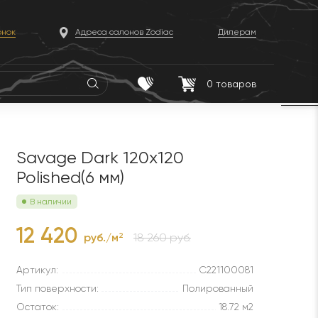
онок
Адреса салонов Zodiac
Дилерам
0
товаров
Savage Dark 120x120
Polished(6 мм)
В наличии
12 420
руб./м
18 260 руб.
2
Артикул:
C221100081
Тип поверхности:
Полированный
Остаток:
18.72 м2