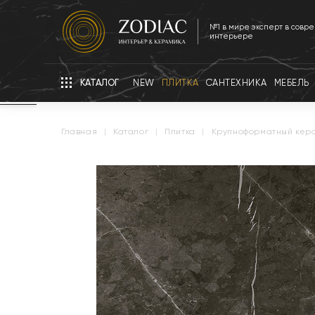
№1 в мире эксперт в совр
интерьере
КАТАЛОГ
NEW
ПЛИТКА
САНТЕХНИКА
МЕБЕЛЬ
главная
|
каталог
|
плитка
|
крупноформатный кер