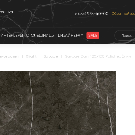
еменном
975-40-00
Обратный зв
8 (495)
ИНТЕРЬЕРЫ
СТОЛЕШНИЦЫ
ДИЗАЙНЕРАМ
SALE
амогранит
|
xlight
|
savage
|
Savage Dark 120x120 Polished(6 мм)