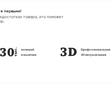
те первыми!
едостатках товара, это поможет
ор.
позиций
Профессиональная
в наличии
3D визуализация