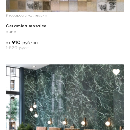
9 товаров в коллекции
Ceramica mosaico
dune
910
от
руб./шт
1 820
руб.