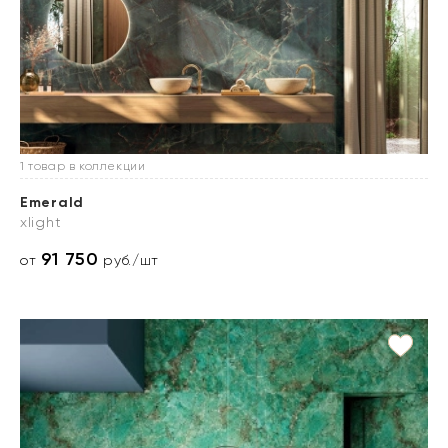
1 товар в коллекции
Emerald
xlight
91 750
от
руб./шт