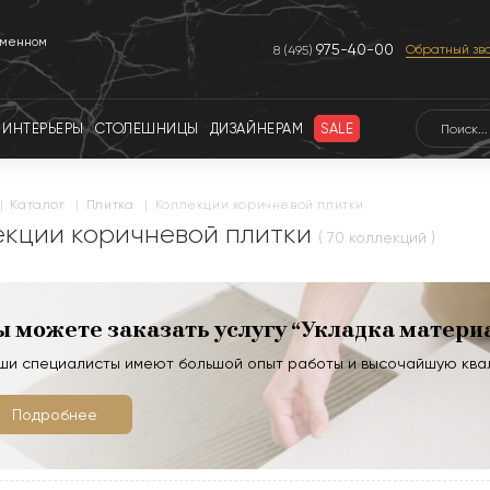
еменном
975-40-00
Обратный зв
8 (495)
ИНТЕРЬЕРЫ
СТОЛЕШНИЦЫ
ДИЗАЙНЕРАМ
SALE
|
каталог
|
плитка
|
Коллекции коричневой плитки
екции коричневой плитки
( 70 коллекций )
ы можете заказать услугу “Укладка матери
ши специалисты имеют большой опыт работы и высочайшую кв
Подробнее