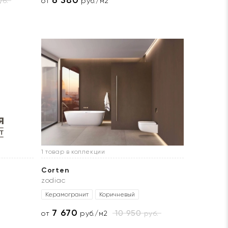
6 380
б.
от
руб./м2
1 товар в коллекции
Corten
zodiac
Керамогранит
Коричневый
7 670
10 950
руб.
от
руб./м2