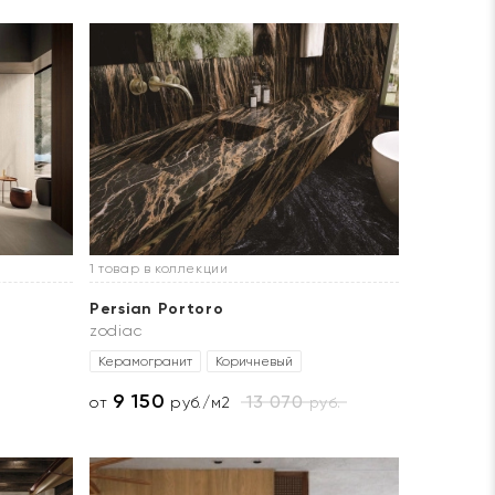
1 товар в коллекции
Persian Portoro
zodiac
Керамогранит
Коричневый
9 150
13 070
руб.
от
руб./м2