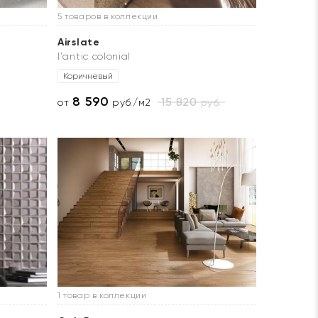
5 товаров в коллекции
Airslate
l'antic colonial
Коричневый
8 590
15 820
руб.
от
руб./м2
1 товар в коллекции