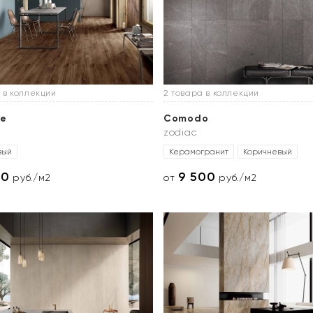
 в коллекции
2 товара в коллекции
le
Comodo
zodiac
вый
Керамогранит
Коричневый
00
9 500
руб./м2
от
руб./м2