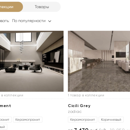
лекции
Товары
вать:
По популярности
 в коллекции
1 товар в коллекции
ement
Cicili Grey
zodiac
ранит
Керамогранит
Керамогранит
Коричневый
вый