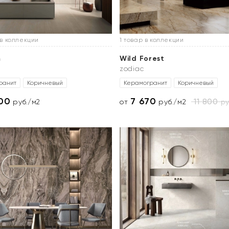
 в коллекции
1 товар в коллекции
m
Wild Forest
zodiac
ранит
Коричневый
Керамогранит
Коричневый
500
7 670
11 800
ру
руб./м2
от
руб./м2