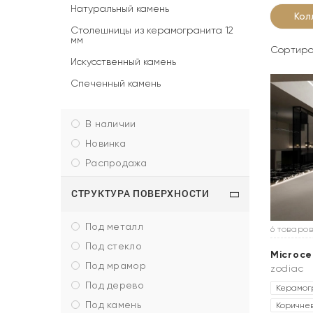
Натуральный камень
Кол
Столешницы из керамогранита 12
мм
Сортиро
Искусственный камень
Спеченный камень
в наличии
новинка
распродажа
СТРУКТУРА ПОВЕРХНОСТИ
под металл
6 товаров
под стекло
Microc
под мрамор
zodiac
под дерево
Керамог
под камень
Коричне