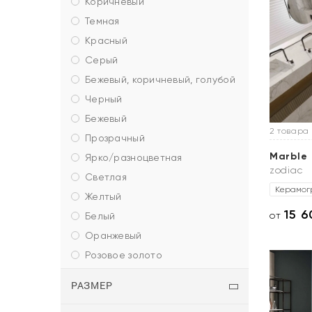
коричневый
темная
красный
серый
бежевый, коричневый, голубой
черный
бежевый
2 товара
прозрачный
Marble
ярко/разноцветная
zodiac
светлая
Керамог
желтый
15 
от
белый
оранжевый
розовое золото
РАЗМЕР