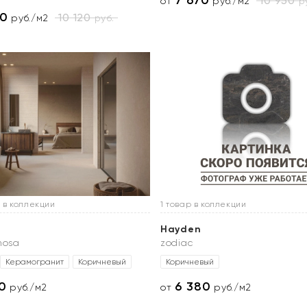
7 670
10 950
ру
от
руб./м2
70
10 120
руб.
руб./м2
 в коллекции
1 товар в коллекции
Hayden
nosa
zodiac
Керамогранит
Коричневый
Коричневый
0
6 380
руб./м2
от
руб./м2