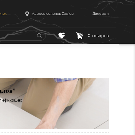
онок
Адреса салонов Zodiac
Дилерам
0
товаров
алов”
алификацию