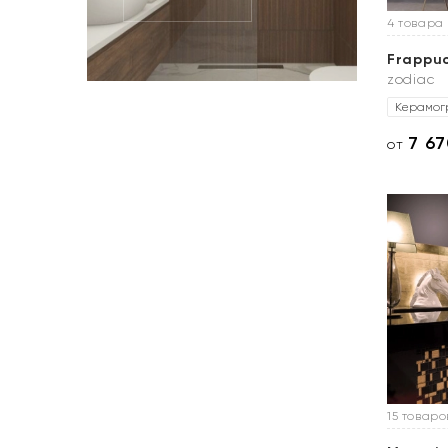
4 товара
Frappuc
zodiac
Керамог
7 6
от
15 товаро