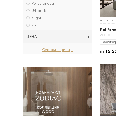
porcelanosa
urbatek
xlight
4 товара
zodiac
Polifor
zodiac
ЦЕНА
Керамог
16 
от