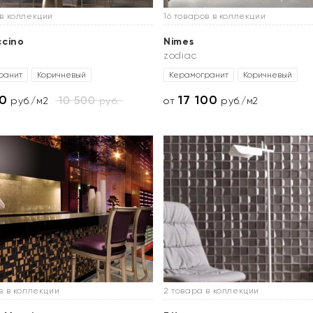
 в коллекции
16 товаров в коллекции
cino
Nimes
zodiac
ранит
Коричневый
Керамогранит
Коричневый
70
17 100
10 500
руб.
руб./м2
от
руб./м2
в в коллекции
2 товара в коллекции