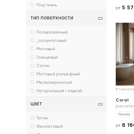
под ткань
5 5
от
ТИП ПОВЕРХНОСТИ
полированный
_полуматовый
матовый
глянцевый
сатин
матовый рельефный
мелкозернистый
8 товаров
натуральный гладкий
Coral
ЦВЕТ
porcela
Плитка
титан
8 18
от
фиолетовый