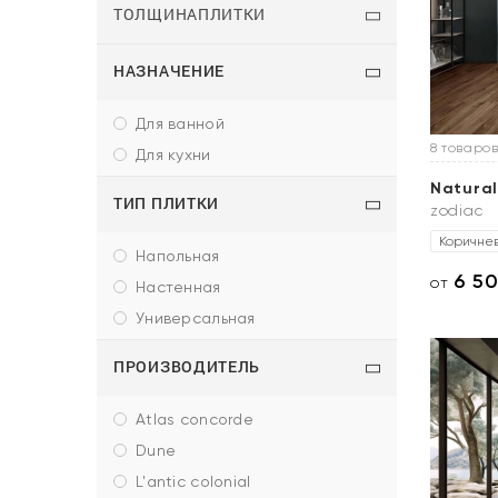
ТОЛЩИНАПЛИТКИ
НАЗНАЧЕНИЕ
для ванной
8 товаров
для кухни
Natura
ТИП ПЛИТКИ
zodiac
Коричне
напольная
6 5
от
настенная
универсальная
ПРОИЗВОДИТЕЛЬ
atlas concorde
dune
l'antic colonial