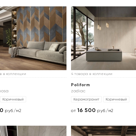
в в коллекции
4 товара в коллекции
Poliform
nosa
zodiac
Коричневый
Керамогранит
Коричневый
90
16 500
руб./м2
от
руб./м2