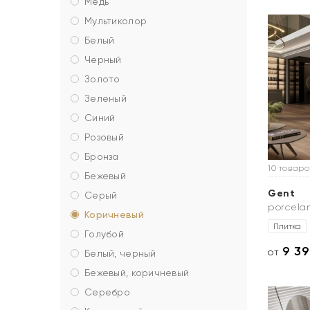
медь
мультиколор
белый
черный
золото
зеленый
синий
розовый
бронза
10 товаро
бежевый
Gent
серый
porcela
коричневый
Плитка
голубой
9 3
от
белый, черный
бежевый, коричневый
серебро