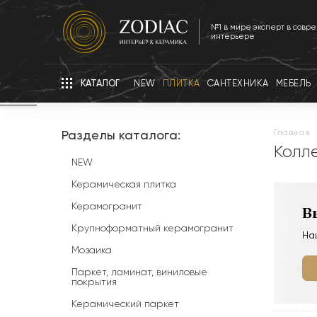
№1 в мире эксперт в совр
интерьере
КАТАЛОГ
NEW
ПЛИТКА
САНТЕХНИКА
МЕБЕЛЬ
Разделы каталога:
главная
Колл
NEW
Керамическая плитка
Керамогранит
В
Крупноформатный керамогранит
На
Мозаика
Паркет, ламинат, виниловые
покрытия
Керамический паркет