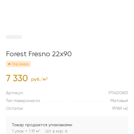
Forest Fresno 22x90
Под заказ
7 330
руб./м
2
Артикул:
P11400651
Тип поверхности:
Матовый
Остаток:
9.9169 м2
Товар продается упаковками:
1 упак = 1.19 м
Шт в кор: 6
2