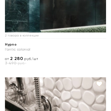
2 товара в коллекции
Hypno
l'antic colonial
2 280
от
руб./шт
3 490
руб.