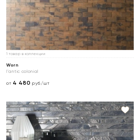
1 товар в коллекции
Worn
l'antic colonial
4 480
от
руб./шт