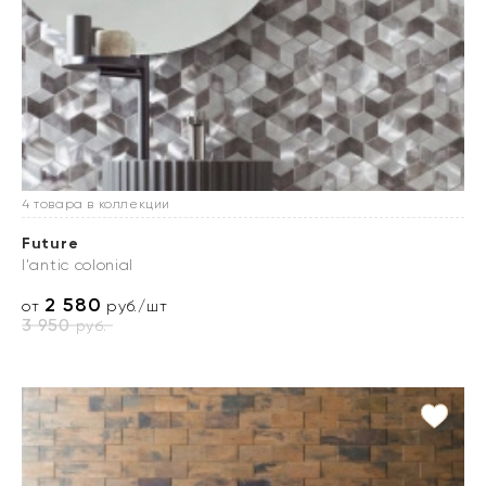
4 товара в коллекции
Future
l'antic colonial
2 580
от
руб./шт
3 950
руб.