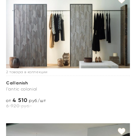
2 товара в коллекции
Callanish
l'antic colonial
4 510
от
руб./шт
6 920
руб.