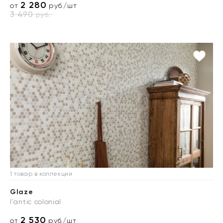
2 280
от
руб./шт
3 490
руб.
1 товар в коллекции
Glaze
l'antic colonial
2 530
от
руб./шт