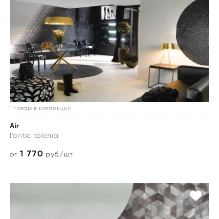
1 товар в коллекции
Air
l'antic colonial
1 770
от
руб./шт