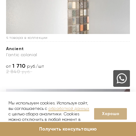
4 товара в коллекции
Ancient
l'antic colonial
1 710
от
руб./шт
2 840
руб.
Мы используем cookies. Используя сайт,
вы соглашаетесь с
обработкой данных
Хорошо
с целью сбора аналитики. Cookies
можно отключить в любой момент в
настройках вашего браузера
Получить консультацию