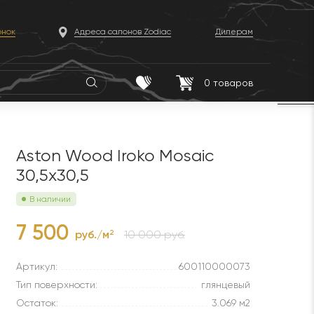
онок
Адреса салонов Zodiac
Дилерам
0
товаров
Aston Wood Iroko Mosaic
30,5x30,5
В наличии
7 500
руб./м
10 000 руб.
2
Артикул:
600110000073
Тип поверхности:
глянцевый
Остаток:
3.069 м2