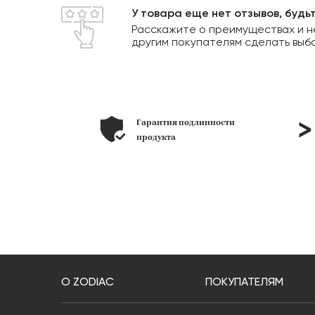
У товара еще нет отзывов, будь
Расскажите о преимуществах и н
другим покупателям сделать выб
линности
позиций
в наличии
О ZODIAC
ПОКУПАТЕЛЯМ