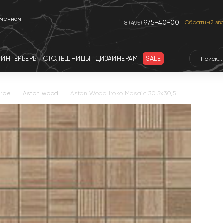
еменном
975-40-00
Обратный зв
8 (495)
ИНТЕРЬЕРЫ
СТОЛЕШНИЦЫ
ДИЗАЙНЕРАМ
SALE
orde
|
aston wood
|
Aston Wood Iroko Mosaic 30,5x30,5