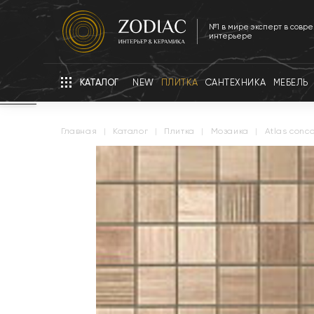
№1 в мире эксперт в совр
интерьере
КАТАЛОГ
NEW
ПЛИТКА
САНТЕХНИКА
МЕБЕЛЬ
главная
|
каталог
|
плитка
|
мозаика
|
atlas conc