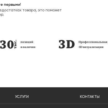
те первыми!
едостатках товара, это поможет
ор.
Профессиональная
фирменных
3D визуализация
салона
УСЛУГИ
КОНТАКТЫ