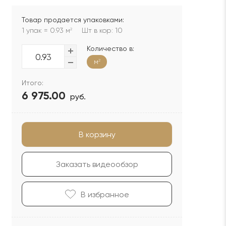
Товар продается упаковками:
1 упак = 0.93 м
Шт в кор: 10
2
Количество в:
м
2
Итого:
6 975.00
руб.
В корзину
Заказать видеообзор
В избранноe