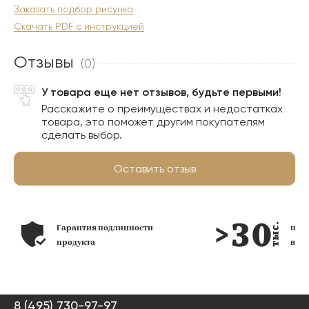
Заказать подбор рисунка
Скачать PDF с инструкцией
Отзывы
(0)
У товара еще нет отзывов, будьте первыми!
Расскажите о преимуществах и недостатках
товара, это поможет другим покупателям
сделать выбор.
Оставить отзыв
Гарантия подлинности
по
продукта
в н
8 (495) 730-97-97