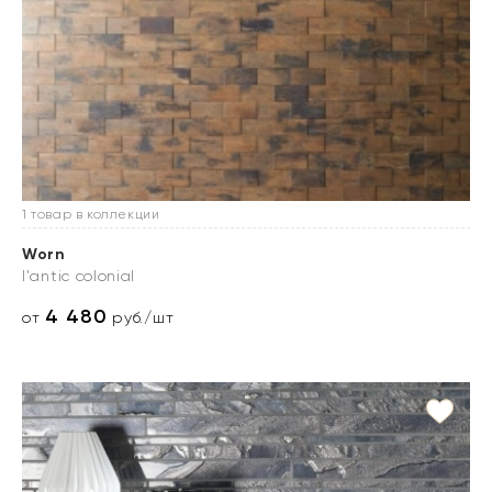
1 товар в коллекции
Worn
l'antic colonial
4 480
от
руб./шт