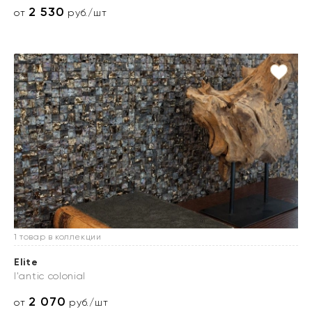
2 530
от
руб./шт
1 товар в коллекции
Elite
l'antic colonial
2 070
от
руб./шт