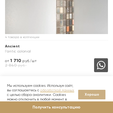
4 товара в коллекции
Ancient
l'antic colonial
1 710
от
руб./шт
2 840
руб.
Мы используем cookies. Используя сайт,
вы соглашаетесь с
обработкой данных
Хорошо
с целью сбора аналитики. Cookies
можно отключить в любой момент в
настройках вашего браузера
Получить консультацию