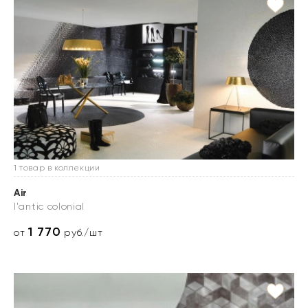
1 товар в коллекции
Air
l'antic colonial
1 770
от
руб./шт