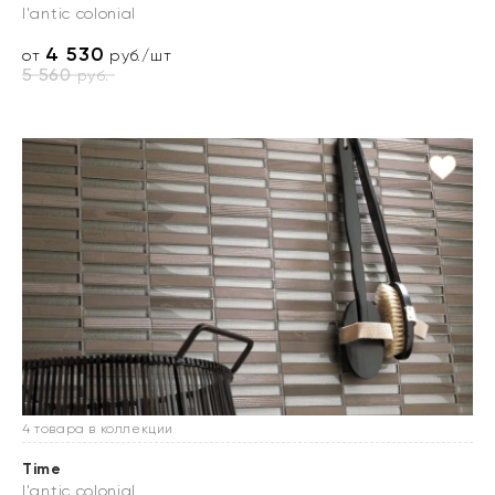
l'antic colonial
4 530
от
руб./шт
5 560
руб.
4 товара в коллекции
Time
l'antic colonial