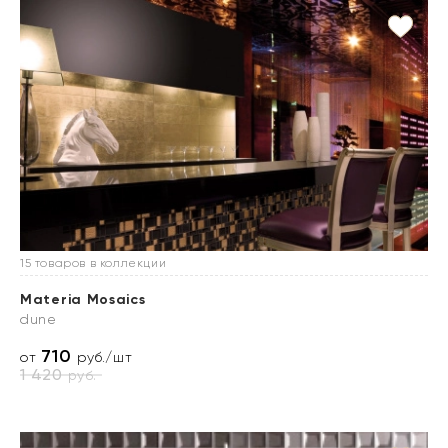
15 товаров в коллекции
Materia Mosaics
dune
710
от
руб./шт
1 420
руб.