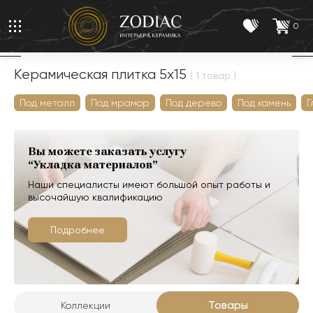
0
Керамическая плитка 5x15
( 1 товар )
Под металл
Под мрамор
Под дерево
Под камень
Г
Вы можете заказать услугу
“Укладка материалов”
Наши специалисты имеют большой опыт работы и
высочайшую квалификацию
Подробнее
Товары
Коллекции