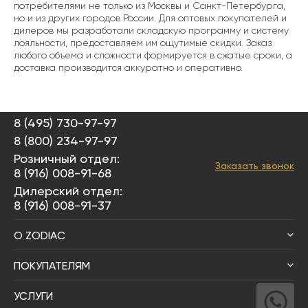
потребителями не только из Москвы и Санкт-Петербурга,
но и из других городов России. Для оптовых покупателей и
дилеров мы разработали складскую программу и систему
лояльности, предоставляем им ощутимые скидки. Заказ
любого объема и сложности формируется в сжатые сроки, а
доставка производится аккуратно и оперативно.
8 (495) 730-97-97
8 (800) 234-97-97
Розничный отдел:
Заказать звонок
8 (916) 008-91-68
Дилерский отдел:
8 (916) 008-91-37
О ZODIAC
ПОКУПАТЕЛЯМ
УСЛУГИ