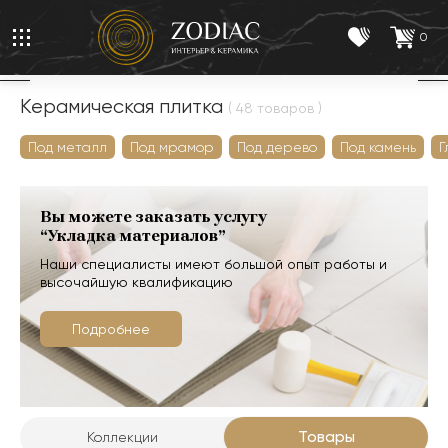
0
Керамическая плитка
( 48 товаров )
Под металл
Под мрамор
Под дерево
Под камень
Г
Вы можете заказать услугу
“Укладка материалов”
Наши специалисты имеют большой опыт работы и
высочайшую квалификацию
Подробнее
Товары
Коллекции