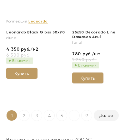
Коллекция
Leonardo
Leonardo Black Gloss 30x90
25x50 Decorado Line
Damasco Azul
dune
fanal
4 350
руб./м2
780
руб./шт
6 500
руб.
1 960
руб.
В наличии
В наличии
Купить
Купить
1
Далее
2
3
4
5
...
9
В каталоге интернет-магазина ZODIAC