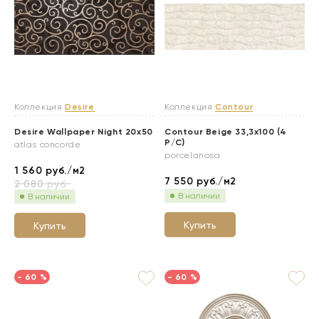
Коллекция
Desire
Коллекция
Contour
Desire Wallpaper Night 20x50
Contour Beige 33,3x100 (4
P/C)
atlas concorde
porcelanosa
1 560
руб./м2
7 550
руб./м2
2 080
руб.
В наличии
В наличии
Купить
Купить
- 60 %
- 60 %