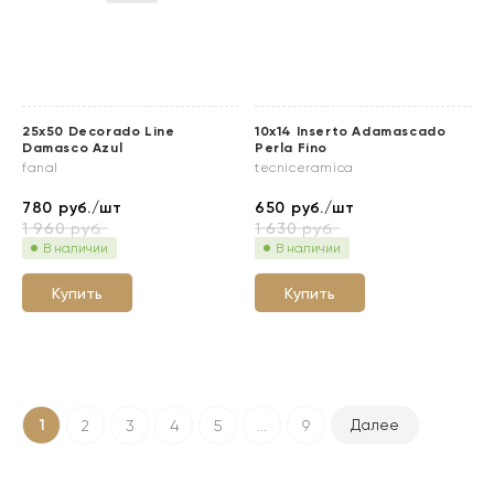
25x50 Decorado Line
10x14 Inserto Adamascado
Damasco Azul
Perla Fino
fanal
tecniceramica
780
руб./шт
650
руб./шт
1 960
руб.
1 630
руб.
В наличии
В наличии
Купить
Купить
1
Далее
2
3
4
5
...
9