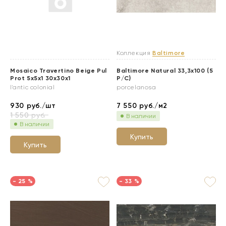
Коллекция
Baltimore
Mosaico Travertino Beige Pul
Baltimore Natural 33,3x100 (5
Prot 5x5x1 30x30x1
P/C)
l'antic colonial
porcelanosa
930
руб./шт
7 550
руб./м2
1 550
руб.
В наличии
В наличии
Купить
Купить
- 25 %
- 33 %