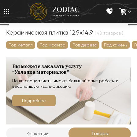
0
Керамическая плитка 12.9x14.9
( 48 товаров )
Под металл
Под мрамор
Под дерево
Под камень
Г
Вы можете заказать услугу
“Укладка материалов”
Наши специалисты имеют большой опыт работы и
высочайшую квалификацию
Подробнее
Товары
Коллекции