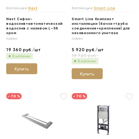
Коллекция
Next
Коллекция
Smart Line
Next Сифон-
Smart Line Комплект
водослив+автоматический
инсталляции (бачок+труба
водослив с наливом L-58
соединения+крепления) для
хром
независимого унитаза
noken
noken
19 360
руб./шт
5 920
руб./шт
19 720
руб.
В наличии
В наличии
Купить
Купить
- 70 %
- 70 %