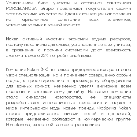
Умывальники, биде, унитазы и остальная сантехника
PORCELANOSA Grupo привлекают покупателей своими
эстетическими качествами. Идея их концепции направлена
на гармоничное сочетание всех элементов,
устанавливаемых в ванной комнате.
Noken
активный участник экономии водных ресурсов,
поэтому механизмы для смыва, установленные в их унитазы,
в сравнении с прочими системами дают возможность
экономить около 25% потребляемой воды.
Компания Noken (NK) не только придерживается достаточно
узкой специализации, но и применяет совершенно особый
подход к проектированию и производству оборудования
для ванных комнат, неизменно уделяя внимание всем
нюансам и эксклюзивному дизайну. Название компании
стало символом новаторства, ее специалисты
разрабатывают инновационные технологии и задают в
мире интерьерной моды новые тренды. Фабрика Noken
строго придерживается миссии, целей и ценностей,
которые неизменно соблюдают в коммерческой группе
Porcelanosa, известной во всех странах мира.