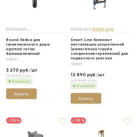
Коллекция
Гигиенические души
Коллекция
Smart Line
Round Лейка для
Smart Line Комплект
гигиенического душа
инсталляции укороченной
круглая титан
(рама+бачок+труба
брашированный
соединения+крепления) для
подвесного унитаза
noken
noken
3 270
руб./шт
12 890
руб./шт
10 890
руб.
42 960
руб.
В наличии
В наличии
Купить
Купить
- 70 %
- 70 %