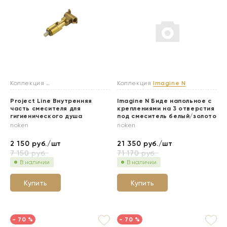
Коллекция
Гигиенические души
Коллекция
Imagine N
Project Line Внутренняя
Imagine N Биде напольное с
часть смесителя для
креплениями на 3 отверстия
гигиенического душа
под смеситель белый/золото
noken
noken
2 150
руб./шт
21 350
руб./шт
7 150
руб.
71 170
руб.
В наличии
В наличии
Купить
Купить
- 70 %
- 70 %