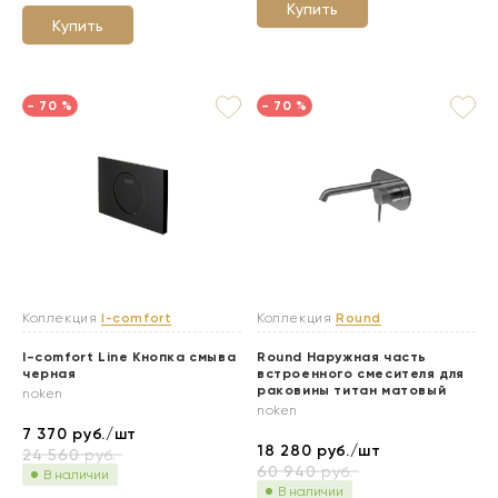
Купить
Купить
- 70 %
- 70 %
Коллекция
I-comfort
Коллекция
Round
I-comfort Line Кнопка смыва
Round Наружная часть
черная
встроенного смесителя для
раковины титан матовый
noken
noken
7 370
руб./шт
18 280
руб./шт
24 560
руб.
60 940
руб.
В наличии
В наличии