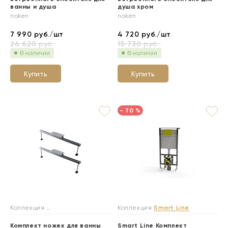
ванны и душа
душа хром
noken
noken
7 990
руб./шт
4 720
руб./шт
26 620
руб.
15 730
руб.
В наличии
В наличии
Купить
Купить
- 70 %
Коллекция
Каркасы и ножки для ванн
Коллекция
Smart Line
Комплект ножек для ванны
Smart Line Комплект