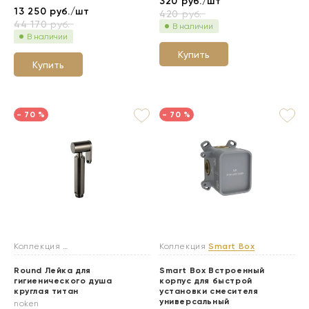
320
руб./шт
13 250
руб./шт
420
руб.
44 170
руб.
В наличии
В наличии
Купить
Купить
- 70 %
- 70 %
Коллекция
Гигиенические души
Коллекция
Smart Box
Round Лейка для
Smart Box Встроенный
гигиенического душа
корпус для быстрой
круглая титан
установки смесителя
универсальный
noken