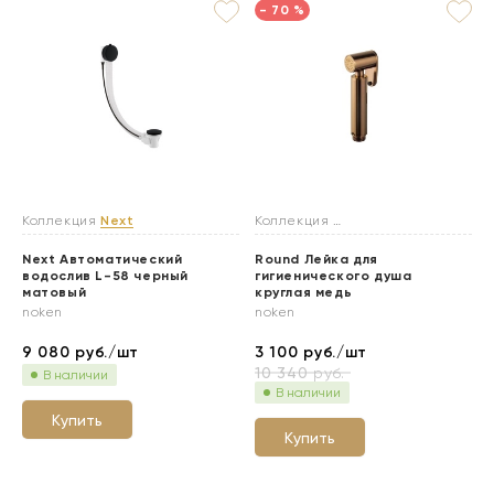
- 70 %
Коллекция
Next
Коллекция
Гигиенические души
Next Автоматический
Round Лейка для
водослив L-58 черный
гигиенического душа
матовый
круглая медь
noken
noken
9 080
руб./шт
3 100
руб./шт
10 340
руб.
В наличии
В наличии
Купить
Купить