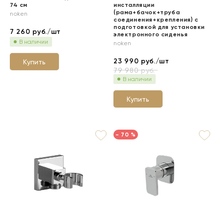
74 см
инсталляции
(рама+бачок+труба
noken
соединения+крепления) с
подготовкой для установки
7 260
руб./шт
электронного сиденья
В наличии
noken
23 990
руб./шт
Купить
79 980
руб.
В наличии
Купить
- 70 %