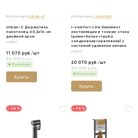
Коллекция
Urban-C
Коллекция
I-comfort
Urban-C Держатель
I-comfort Line Комплект
полотенец 60,2х14 см
инсталляции в тонкую стену
двойной хром
(рама+бачок+труба
соединения+крепления) с
noken
системой удаления запаха
noken
11 070
руб./шт
36 910
руб.
20 070
руб./шт
В наличии
66 910
руб.
В наличии
Купить
Купить
- 70 %
- 70 %