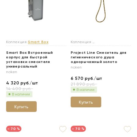
Коллекция
Smart Box
Коллекция
Гигиенические души
Smart Box Встроенный
Project Line Смеситель для
корпус для быстрой
гигиенического душа
установки смесителя
однорычажный золото
универсальный
noken
noken
6 570
руб./шт
4 320
руб./шт
21 890
руб.
14 400
руб.
В наличии
В наличии
Купить
Купить
- 70 %
- 70 %