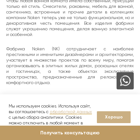
чтобы любая ванная комната имела собственный, присущий
только ей стиль. Смесители, раковины, мебель для ванной,
сантехника, встроенные и прочие детали в коллекциях
компании Noken теперь уже не только функциональная, но и
декоративная честь помещения. Все изделия фабрики
служат украшению помещения, делая ванную элегантной
и особенной.
Фабрика Noken (NK) сотрудничает с наиболее
престижными и именитыми дизайнерами и архитекторами,
участвует в множестве проектов по всему миру, помогая
организовывать в элитных жилых домах, роскошных отелях
и гостиницах, а также объектах эксклюзивные
пространства, предназначенные для релаксации и
комфортного отдыха.
Создает свои авторские коллекции для компании Noken
известнейший итальянский дизайнер Simone Micheli,
Мы используем cookies. Используя сайт,
который особо ценит максималистскую эстетику и
вы соглашаетесь с
обработкой данных
итальянскую утонченность. Смесители, в которые он
Хорошо
с целью сбора аналитики. Cookies
вложил частичку своей художественной души, - это новый
можно отключить в любой момент в
образец роскоши в эмоционально-сдержанном стиле,
настройках вашего браузера
вызывающем исключительно приятные ощущения. В них
Получить консультацию
нет ярких форм классики и декоративной пышности