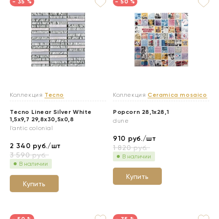
- 35 %
- 50 %
Коллекция
Tecno
Коллекция
Ceramica mosaico
Tecno Linear Silver White
Popcorn 28,1x28,1
1,5x9,7 29,8x30,5x0,8
dune
l'antic colonial
910
руб./шт
2 340
руб./шт
1 820
руб.
3 590
руб.
В наличии
В наличии
Купить
Купить