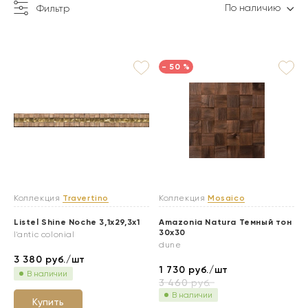
По наличию
Фильтр
- 50 %
Коллекция
Travertino
Коллекция
Mosaico
Listel Shine Noche 3,1x29,3x1
Amazonia Natura Темный тон
30x30
l'antic colonial
dune
3 380
руб./шт
1 730
руб./шт
В наличии
3 460
руб.
В наличии
Купить