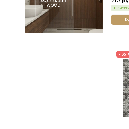
710
ру
В нали
К
- 35 