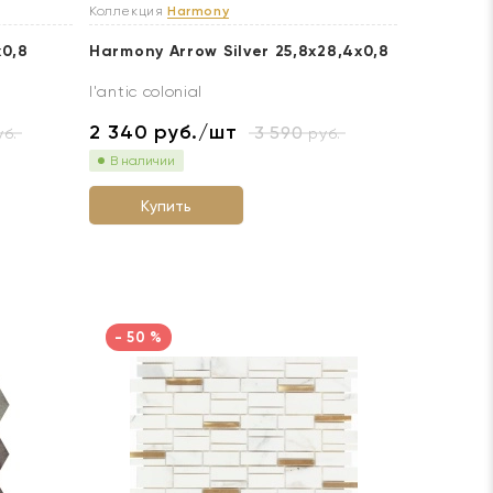
Коллекция
Harmony
x0,8
Harmony Arrow Silver 25,8x28,4x0,8
l'antic colonial
2 340
руб./шт
3 590
б.
руб.
В наличии
Купить
- 50 %