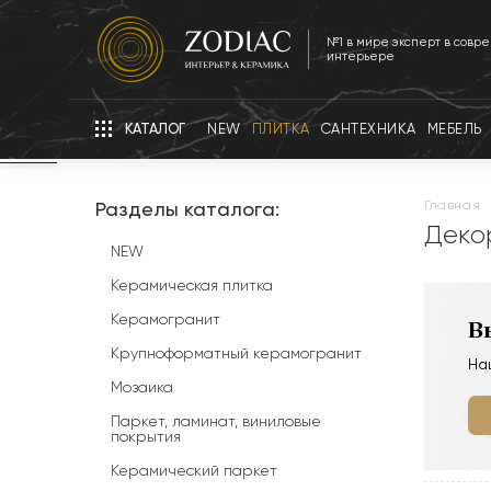
№1 в мире эксперт в совр
интерьере
КАТАЛОГ
NEW
ПЛИТКА
САНТЕХНИКА
МЕБЕЛЬ
Разделы каталога:
главная
Деко
NEW
Керамическая плитка
Керамогранит
В
Крупноформатный керамогранит
На
Мозаика
Паркет, ламинат, виниловые
покрытия
Керамический паркет