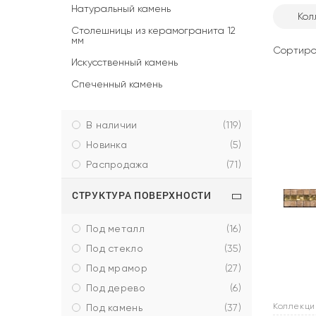
Натуральный камень
Кол
Столешницы из керамогранита 12
мм
Сортиро
Искусственный камень
Спеченный камень
в наличии
(
119
)
новинка
(
5
)
распродажа
(
71
)
СТРУКТУРА ПОВЕРХНОСТИ
под металл
(
16
)
под стекло
(
35
)
под мрамор
(
27
)
под дерево
(
6
)
Коллекц
под камень
(
37
)