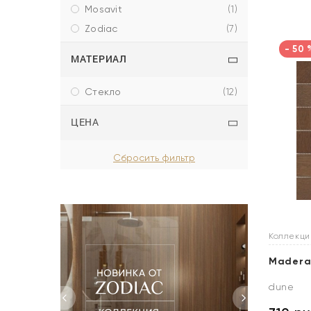
mosavit
(
1
)
zodiac
(
7
)
- 50 
МАТЕРИАЛ
стекло
(
12
)
ЦЕНА
Коллекц
Madera
dune