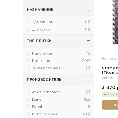
НАЗНАЧЕНИЕ
для ванной
(
11
)
для кухни
(
11
)
ТИП ПЛИТКИ
напольная
(
4
)
Коллекц
настенная
(
107
)
универсальная
(
9
)
Stampin
(Titani
zodiac
ПРОИЗВОДИТЕЛЬ
3 370
atlas concorde
(
2
)
Новинк
dune
(
55
)
К
fanal
(
1
)
l'antic colonial
(
60
)