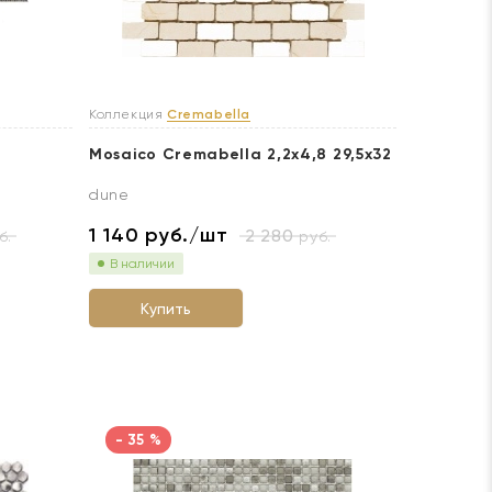
Коллекция
Cremabella
Mosaico Cremabella 2,2x4,8 29,5x32
dune
1 140
руб./шт
2 280
б.
руб.
В наличии
Купить
- 35 %