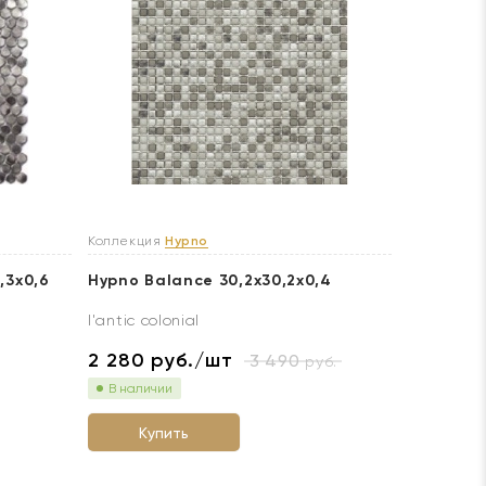
Коллекция
Hypno
,3x0,6
Hypno Balance 30,2x30,2x0,4
l'antic colonial
2 280
руб./шт
3 490
руб.
В наличии
Купить