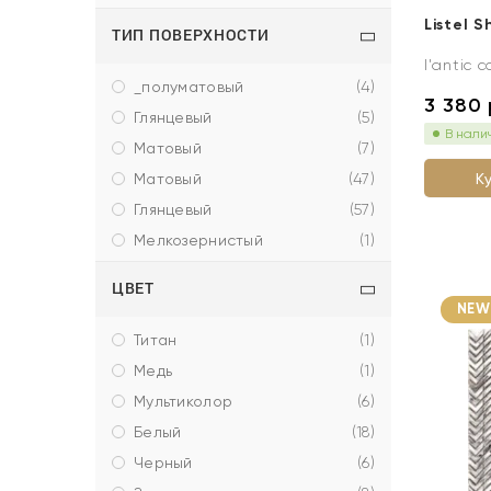
Listel S
ТИП ПОВЕРХНОСТИ
l'antic c
_полуматовый
(
4
)
3 380
глянцевый
(
5
)
В нали
матовый
(
7
)
К
матовый
(
47
)
глянцевый
(
57
)
мелкозернистый
(
1
)
ЦВЕТ
NEW
титан
(
1
)
медь
(
1
)
мультиколор
(
6
)
белый
(
18
)
черный
(
6
)