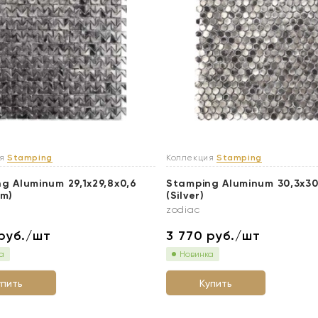
ия
Stamping
Коллекция
Stamping
g Aluminum 29,1x29,8x0,6
Stamping Aluminum 30,3x30
um)
(Silver)
zodiac
руб./шт
3 770
руб./шт
а
Новинка
упить
Купить