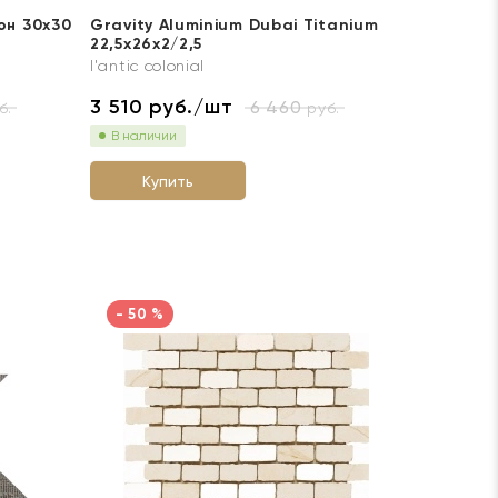
он 30x30
Gravity Aluminium Dubai Titanium
22,5x26x2/2,5
l'antic colonial
3 510
руб./шт
6 460
б.
руб.
В наличии
Купить
- 50 %