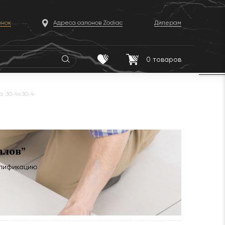
онок
Адреса салонов Zodiac
Дилерам
0
товаров
 30.4x30.4
алов”
алификацию