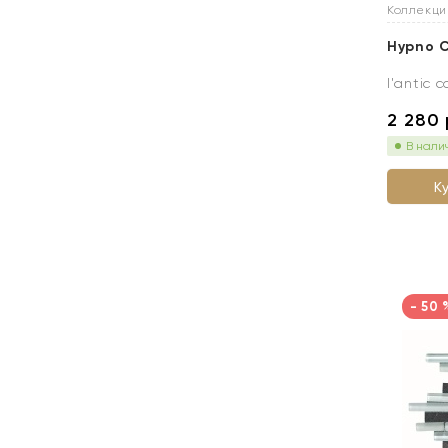
Коллекц
Hypno C
l'antic c
2 280
В нали
К
- 50 