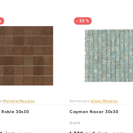
%
- 50 %
ия
Materia Mosaics
Коллекция
Glass Mosaics
 Roble 30x30
Cayman Nacar 30x30
dune