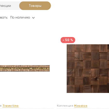
лекции
Товары
вать:
По наличию
- 50 %
ия
Travertino
Коллекция
Mosaico