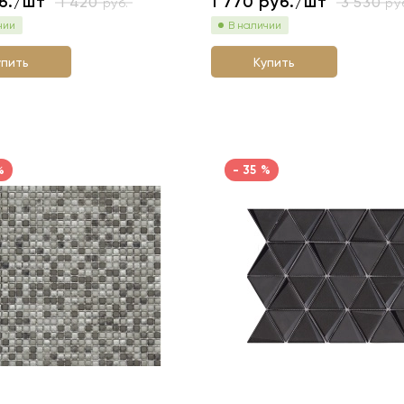
б./шт
1 770
руб./шт
1 420
3 530
руб.
руб
чии
В наличии
упить
Купить
%
- 35 %