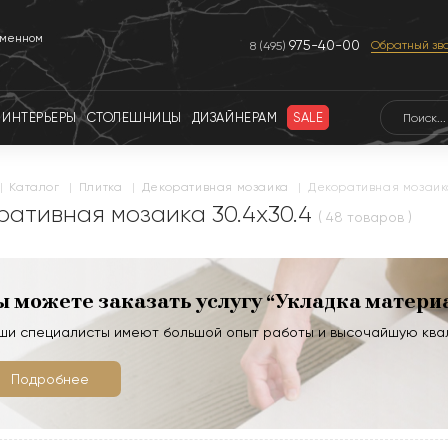
еменном
975-40-00
Обратный зв
8 (495)
ИНТЕРЬЕРЫ
СТОЛЕШНИЦЫ
ДИЗАЙНЕРАМ
SALE
|
каталог
|
плитка
|
декоративная мозаика
|
Декоративная мозаика
ративная мозаика 30.4x30.4
( 48 товаров )
ы можете заказать услугу “Укладка матери
ши специалисты имеют большой опыт работы и высочайшую кв
Подробнее