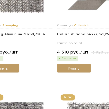
ия
Stamping
Коллекция
Callanish
g Aluminum 30x30,3x0,6
Callanish Sand 34x22,5x1,25
l'antic colonial
руб./шт
4 510
руб./шт
6 920
ру
а
В наличии
упить
Купить
NEW