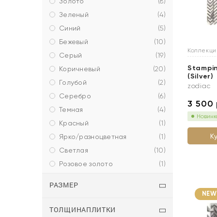
золото
(
8
)
зеленый
(
4
)
синий
(
5
)
бежевый
(
10
)
Коллекц
серый
(
19
)
Stampin
коричневый
(
20
)
(Silver)
голубой
(
2
)
zodiac
серебро
(
6
)
3 500
темная
(
4
)
Новинк
красный
(
1
)
К
ярко/разноцветная
(
1
)
светлая
(
10
)
розовое золото
(
1
)
РАЗМЕР
NEW
ТОЛЩИНАПЛИТКИ