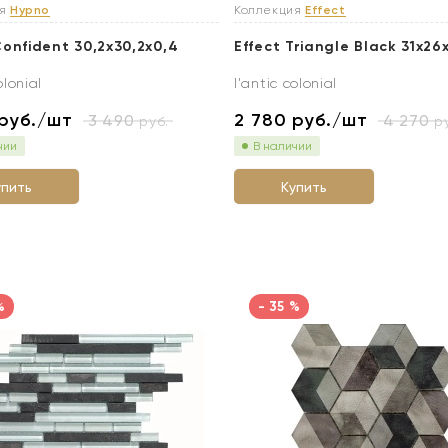
ия
Hypno
Коллекция
Effect
onfident 30,2x30,2x0,4
Effect Triangle Black 31x26
olonial
l'antic colonial
руб./шт
2 780
руб./шт
3 490
4 270
руб.
ру
чии
В наличии
упить
Купить
%
- 35 %