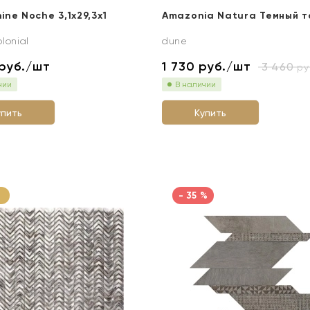
hine Noche 3,1x29,3x1
Amazonia Natura Темный т
olonial
dune
руб./шт
1 730
руб./шт
3 460
ру
чии
В наличии
упить
Купить
- 35 %