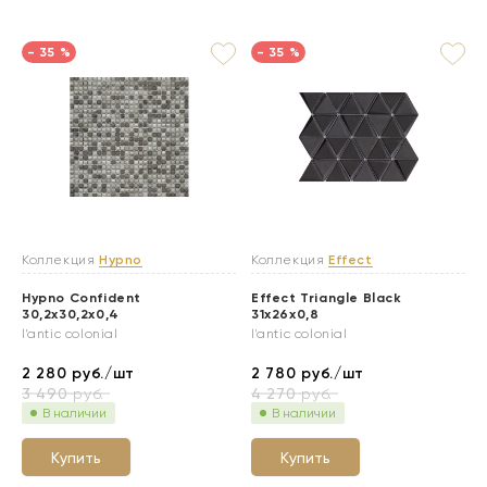
- 35 %
- 35 %
Коллекция
Hypno
Коллекция
Effect
Hypno Confident
Effect Triangle Black
30,2x30,2x0,4
31x26x0,8
l'antic colonial
l'antic colonial
2 280
руб./шт
2 780
руб./шт
3 490
руб.
4 270
руб.
В наличии
В наличии
Купить
Купить