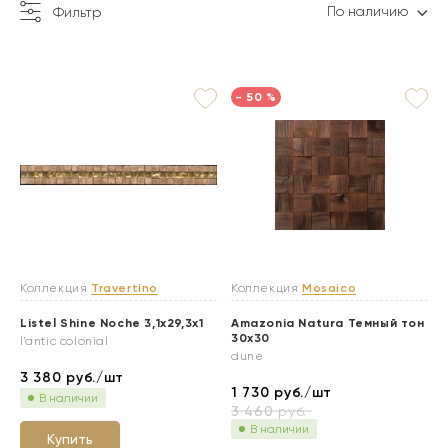
По наличию
Фильтр
- 50 %
Коллекция
Travertino
Коллекция
Mosaico
Listel Shine Noche 3,1x29,3x1
Amazonia Natura Темный тон
30x30
l'antic colonial
dune
3 380
руб./шт
1 730
руб./шт
В наличии
3 460
руб.
В наличии
Купить