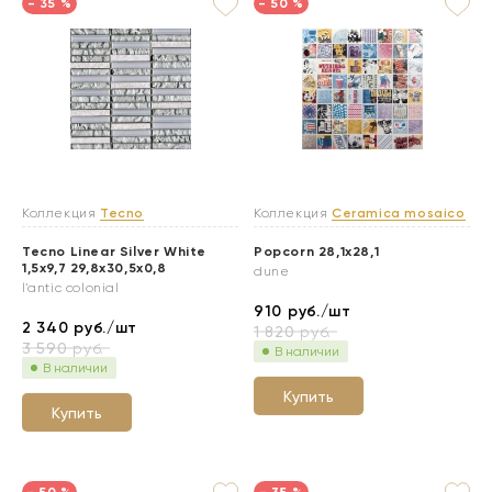
- 35 %
- 50 %
Коллекция
Tecno
Коллекция
Ceramica mosaico
Tecno Linear Silver White
Popcorn 28,1x28,1
1,5x9,7 29,8x30,5x0,8
dune
l'antic colonial
910
руб./шт
2 340
руб./шт
1 820
руб.
3 590
руб.
В наличии
В наличии
Купить
Купить