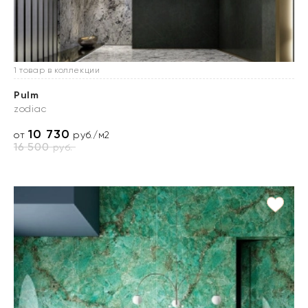
1 товар в коллекции
Pulm
zodiac
10 730
от
руб./м2
16 500
руб.