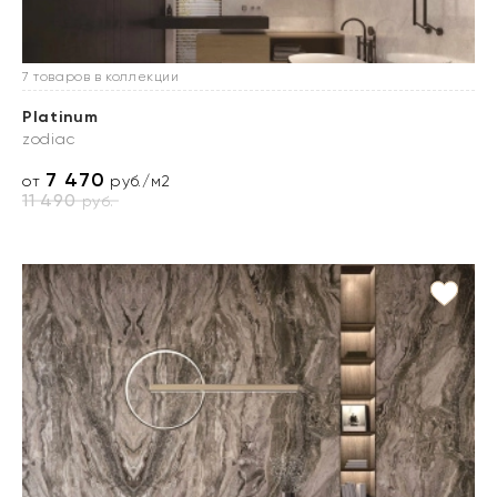
7 товаров в коллекции
Platinum
zodiac
7 470
от
руб./м2
11 490
руб.