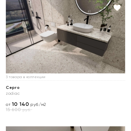
3 товара в коллекции
Cepro
zodiac
10 140
от
руб./м2
15 600
руб.