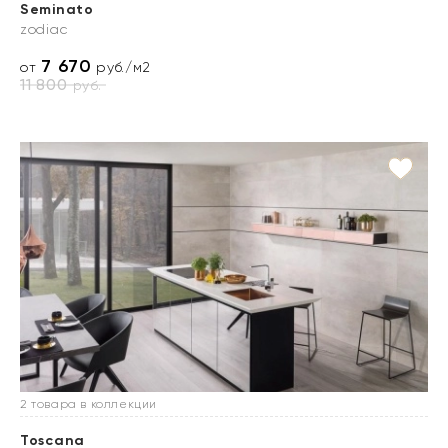
Seminato
zodiac
7 670
от
руб./м2
11 800
руб.
2 товара в коллекции
Toscana