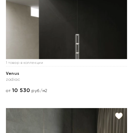
1 товар в коллекции
Venus
zodiac
10 530
от
руб./м2