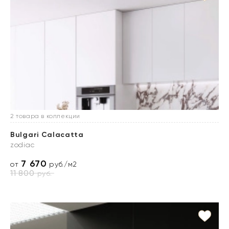
2 товара в коллекции
Bulgari Calacatta
zodiac
7 670
от
руб./м2
11 800
руб.