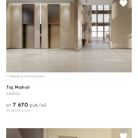
1 товар в коллекции
Taj Mahal
zodiac
7 670
от
руб./м2
11 800
руб.