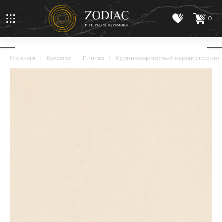
0
главная
|
каталог
|
плитка
|
крупноформатный керамогранит