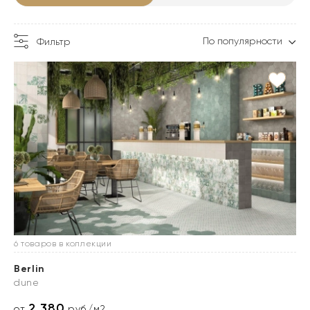
По популярности
Фильтр
6 товаров в коллекции
Berlin
dune
2 380
от
руб./м2