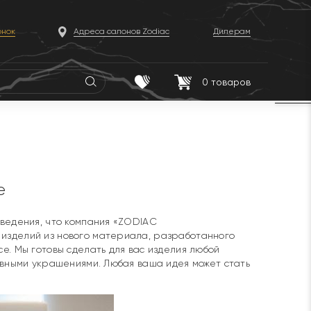
онок
Адреса салонов Zodiac
Дилерам
0
товаров
e
сведения, что компания «ZODIAC
изделий из нового материала, разработанного
e. Мы готовы сделать для вас изделия любой
ивными украшениями. Любая ваша идея может стать