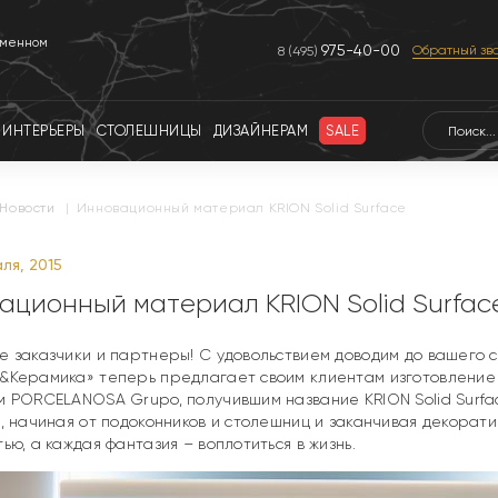
еменном
975-40-00
Обратный зв
8 (495)
ИНТЕРЬЕРЫ
СТОЛЕШНИЦЫ
ДИЗАЙНЕРАМ
SALE
новости
|
Инновационный материал KRION Solid Surface
ля, 2015
ационный материал KRION Solid Surfac
 заказчики и партнеры! С удовольствием доводим до вашего 
&Керамика» теперь предлагает своим клиентам изготовление 
 PORCELANOSA Grupo, получившим название KRION Solid Surfac
, начиная от подоконников и столешниц и заканчивая декорат
ью, а каждая фантазия – воплотиться в жизнь.