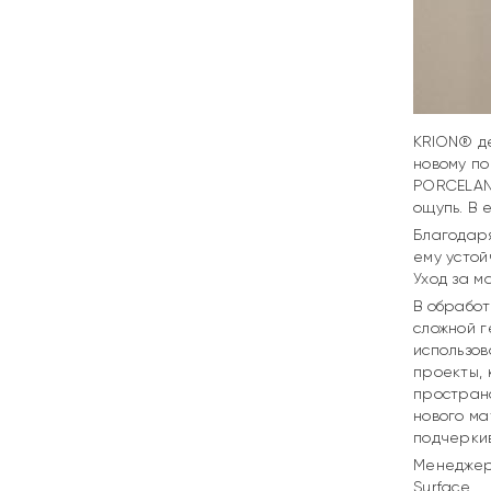
KRION® де
новому по
PORCELANO
ощупь. В 
Благодаря
ему устой
Уход за м
В обработ
сложной г
использов
проекты,
пространс
нового ма
подчеркив
Менеджеры
Surface.