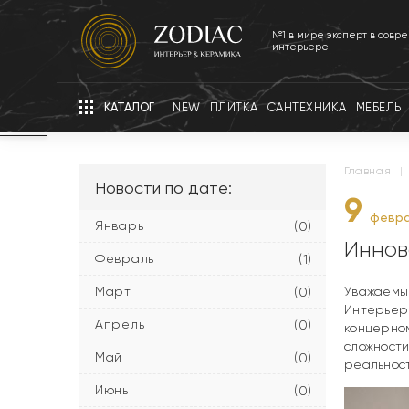
№1 в мире эксперт в совр
интерьере
КАТАЛОГ
NEW
ПЛИТКА
САНТЕХНИКА
МЕБЕЛЬ
главная
|
Новости по дате:
9
февра
Январь
(0)
Иннов
Февраль
(1)
Март
Уважаемые
(0)
Интерьер
Апрель
(0)
концерном
сложности
Май
(0)
реальност
Июнь
(0)