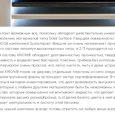
лает возможным все, поскольку обладает действительно уника
колению материалов типа Solid Surface (твердая поверхность
SA компанией Systempool. Внешне он очень напоминает прир
его составе минимум высокопрочных смол, а 2/3 приходится н
 составу KRION® обладает долговечностью, прочностью, тверд
чивость к воздействию бактерий, плесени, грибков без исполь
атериалом очень простой, его легко чистить, мыть и даже устр
ке KRION® похож не дерево, отдельные пластины из него соед
еометрической формы используют метод термоформования. В п
аться методом инжектирования, что дает возможность выпуска
 которые с любыми другими материалами были бы невозможны.
тва, которые совершенно не впитывают жидкости, что делает
териала весьма разнообразна, а отделка белого цвета в ней 
ает нейтральность и чистоту этой белизны.
 нашей компании всегда готовы ответить на любые ваши вопр