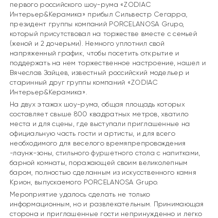
первого российского шоу-рума «ZODIAC
Интерьер&Керамика» прибыл Сильвестр Сегарра,
президент группы компаний PORCELANOSA Grupo,
который присутствовал на торжестве вместе с семьей
(женой и 2 дочерьми). Немного уплотнил свой
напряженный график, чтобы посетить открытие и
поддержать на нем торжественное настроение, нашел и
Вячеслав Зайцев, известный российский модельер и
старинный друг группы компаний «ZODIAC
Интерьер&Керамика».
На двух этажах шоу-рума, общая площадь которых
составляет свыше 800 квадратных метров, хватило
места и для сцены, где выступали приглашенные на
официальную часть гости и артисты, и для всего
необходимого для веселого времяпрепровождения
-лаунж-зоны, стильного фуршетного стола с напитками,
барной комнаты, поражающей своим великолепным
баром, полностью сделанным из искусственного камня
Крион, выпускаемого PORCELANOSA Grupo.
Мероприятие удалось сделать не только
информационным, но и развлекательным. Принимающая
сторона и приглашенные гости непринужденно и легко