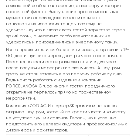
создающей особое настроение, атмосферу и колорит
настоящей фиесты. Выступление профессиональных
музыкантов сопровождали исполнительницы
национальных испанских танцев, поэтому не
удивительно, что в глазах всех гостей торжества горел
яркий огонь, а несколько особо впечатленных не
удержались и присоединились к энергичному танцу.
Всего праздник длился более пяти часов, стартовав в 19-
00, достигнув пика через два-три часа после начала.
Постепенно гости стали разъезжаться, и в два часа
после полуночи мероприятие окончилось. А шоу-рум
сразу же стали готовить к его первому рабочему дню.
Ведь начать работать с изделиями компании
PORCELANOSA Grupo многим гостям праздничного
открытия не терпелось прямо на торжественном
мероприятии.
Компания «ZODIAC Интерьер&Керамика» не только
открыла шоу-рум, который по креативности и качеству
не уступает лучшим салонам Европы, но и успешно
представить его целевой аудитории профессиональных
дизайнеров и архитекторов.