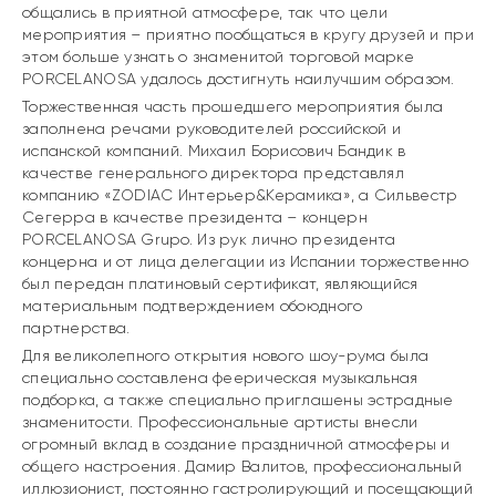
общались в приятной атмосфере, так что цели
мероприятия – приятно пообщаться в кругу друзей и при
этом больше узнать о знаменитой торговой марке
PORCELANOSA удалось достигнуть наилучшим образом.
Торжественная часть прошедшего мероприятия была
заполнена речами руководителей российской и
испанской компаний. Михаил Борисович Бандик в
качестве генерального директора представлял
компанию «ZODIAC Интерьер&Керамика», а Сильвестр
Сегерра в качестве президента – концерн
PORCELANOSA Grupo. Из рук лично президента
концерна и от лица делегации из Испании торжественно
был передан платиновый сертификат, являющийся
материальным подтверждением обоюдного
партнерства.
Для великолепного открытия нового шоу-рума была
специально составлена феерическая музыкальная
подборка, а также специально приглашены эстрадные
знаменитости. Профессиональные артисты внесли
огромный вклад в создание праздничной атмосферы и
общего настроения. Дамир Валитов, профессиональный
иллюзионист, постоянно гастролирующий и посещающий