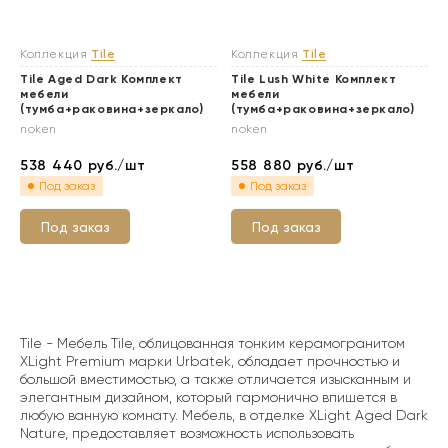
Коллекция
Tile
Коллекция
Tile
Tile Aged Dark Комплект
Tile Lush White Комплект
мебели
мебели
(тумба+раковина+зеркало)
(тумба+раковина+зеркало)
noken
noken
538 440
руб./шт
558 880
руб./шт
Под заказ
Под заказ
Под заказ
Под заказ
Tile - Мебель Tile, облицованная тонким керамогранитом
XLight Premium марки Urbatek, обладает прочностью и
большой вместимостью, а также отличается изысканным и
элегантным дизайном, который гармонично впишется в
любую ванную комнату. Мебель, в отделке XLight Aged Dark
Nature, предоставляет возможность использовать