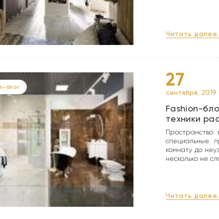
Читать далее..
27
n-блог
сентября, 2019
Fashion-бло
техники ра
Пространство в
специальные п
комнату до неу
несколько не сл
Читать далее..