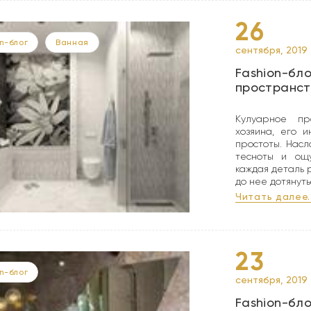
26
n-блог
Ванная
сентября, 2019
Fashion-бло
пространст
Кулуарное пр
хозяина, его 
простоты. Насл
тесноты и ощу
каждая деталь 
до нее дотянуть
Читать далее..
23
n-блог
сентября, 2019
Fashion-бло