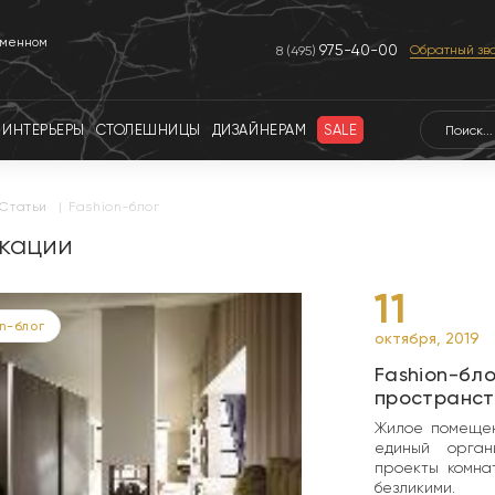
еменном
975-40-00
Обратный зв
8 (495)
ИНТЕРЬЕРЫ
СТОЛЕШНИЦЫ
ДИЗАЙНЕРАМ
SALE
статьи
|
Fashion-блог
кации
11
n-блог
октября, 2019
Fashion-бл
пространст
Жилое помещен
единый орган
проекты комна
безликими.