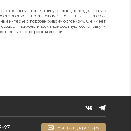
о перешагнул примитивную грань, определяющую
странство предназначенное для целевых
ный интерьер подобен живому организму. Он имеет
 создает психологически комфортную обстановку и
ественные пристрастия хозяев.
.
7-97
Написать директору