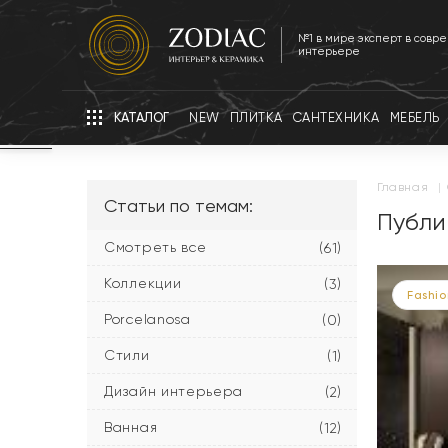
№1 в мире эксперт в совр
интерьере
КАТАЛОГ
NEW
ПЛИТКА
САНТЕХНИКА
МЕБЕЛЬ
главная
|
Статьи по темам:
Публи
Смотреть все
(61)
Коллекции
(3)
Fashio
Porcelanosa
(0)
Стили
(1)
Дизайн интерьера
(2)
Ванная
(12)