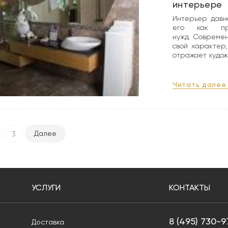
интерьере
Интерьер давн
его как про
нужд. Современ
свой характер,
отражает худож
Читать далее..
Далее
3
УСЛУГИ
КОНТАКТЫ
8 (495) 730-9
Доставка