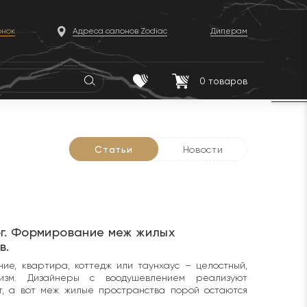
онок
Адреса салонов Zodiac
Дилерам
0
товаров
Статьи
Новости
ог. Формирование меж жилых
в.
ие, квартира, коттедж или таунхаус – целостный,
изм. Дизайнеры с воодушевлением реализуют
т, а вот меж жилые пространства порой остаются