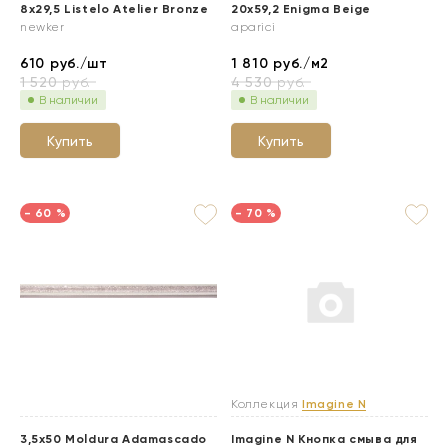
8x29,5 Listelo Atelier Bronze
20x59,2 Enigma Beige
newker
aparici
610
руб./шт
1 810
руб./м2
1 520
руб.
4 530
руб.
В наличии
В наличии
Купить
Купить
- 60 %
- 70 %
Коллекция
Imagine N
3,5x50 Moldura Adamascado
Imagine N Кнопка смыва для