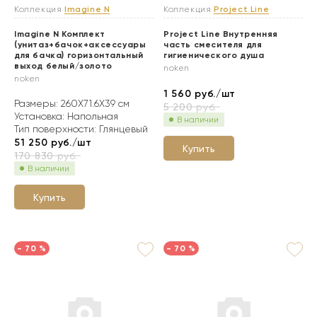
Коллекция
Imagine N
Коллекция
Project Line
Imagine N Комплект
Project Line Внутренняя
(унитаз+бачок+аксессуары
часть смесителя для
для бачка) горизонтальный
гигиенического душа
выход белый/золото
noken
noken
1 560
руб./шт
Размеры: 260X71.6X39 см
5 200
руб.
Установка: Напольная
В наличии
Тип поверхности: Глянцевый
51 250
руб./шт
Купить
170 830
руб.
В наличии
Купить
- 70 %
- 70 %