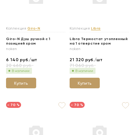
Коллекция
Giro-N
Коллекция
Libra
Giro-N Душ ручной с 1
Libra Термостат утопленный
позицией хром
на 1 отверстие хром
noken
noken
6 140
руб./шт
21 320
руб./шт
20 460
руб.
71 060
руб.
В наличии
В наличии
Купить
Купить
- 70 %
- 70 %