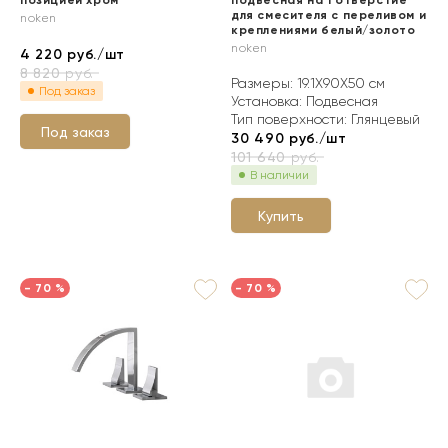
позицией хром
подвесная на 1 отверстие
для смесителя с переливом и
noken
креплениями белый/золото
noken
4 220
руб./шт
8 820
руб.
Размеры: 19.1X90X50 см
Под заказ
Установка: Подвесная
Тип поверхности: Глянцевый
Под заказ
30 490
руб./шт
101 640
руб.
В наличии
Купить
- 70 %
- 70 %