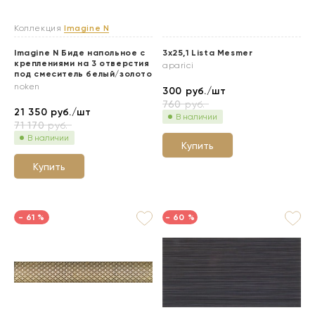
Коллекция
Imagine N
Imagine N Биде напольное с
3x25,1 Lista Mesmer
креплениями на 3 отверстия
aparici
под смеситель белый/золото
noken
300
руб./шт
760
руб.
21 350
руб./шт
В наличии
71 170
руб.
В наличии
Купить
Купить
- 61 %
- 60 %