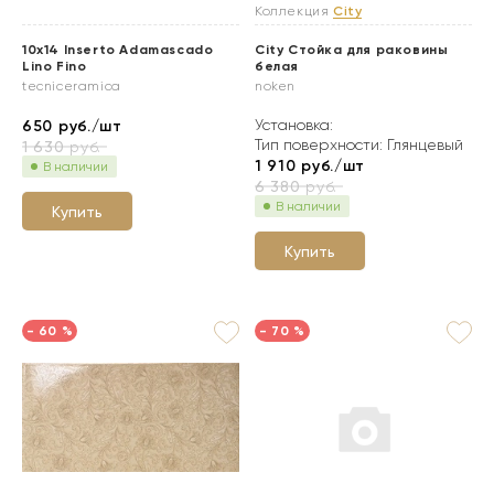
Коллекция
City
10x14 Inserto Adamascado
City Стойка для раковины
Lino Fino
белая
tecniceramica
noken
Установка:
650
руб./шт
Тип поверхности: Глянцевый
1 630
руб.
1 910
руб./шт
В наличии
6 380
руб.
В наличии
Купить
Купить
- 60 %
- 70 %