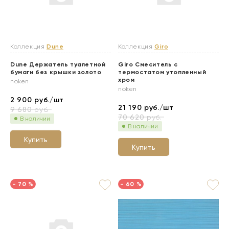
Коллекция
Dune
Коллекция
Giro
Dune Держатель туалетной
Giro Смеситель с
бумаги без крышки золото
термостатом утопленный
хром
noken
noken
2 900
руб./шт
21 190
руб./шт
9 680
руб.
70 620
руб.
В наличии
В наличии
Купить
Купить
- 70 %
- 60 %