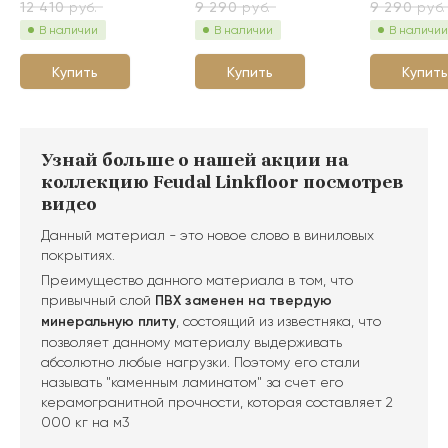
12 410
руб.
9 290
руб.
9 290
руб.
В наличии
В наличии
В наличии
Купить
Купить
Купить
Узнай больше о нашей акции на
коллекцию Feudal Linkfloor посмотрев
видео
Данный материал - это новое слово в виниловых
покрытиях.
Преимущество данного материала в том, что
привычный слой
ПВХ заменен на твердую
минеральную плиту
, состоящий из известняка, что
позволяет данному материалу выдерживать
абсолютно любые нагрузки. Поэтому его стали
называть "каменным ламинатом" за счет его
керамогранитной прочности, которая составляет 2
000 кг на м3