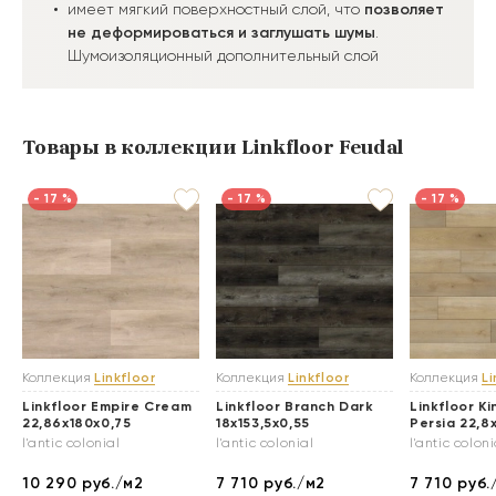
имеет мягкий поверхностный слой, что
позволяет
не деформироваться и заглушать шумы
.
Шумоизоляционный дополнительный слой
Товары в коллекции Linkfloor Feudal
- 17 %
- 17 %
- 17 %
Коллекция
Linkfloor
Коллекция
Linkfloor
Коллекция
Li
Linkfloor Empire Cream
Linkfloor Branch Dark
Linkfloor K
22,86x180x0,75
18x153,5x0,55
Persia 22,8
l'antic colonial
l'antic colonial
l'antic coloni
10 290
руб./м2
7 710
руб./м2
7 710
руб.