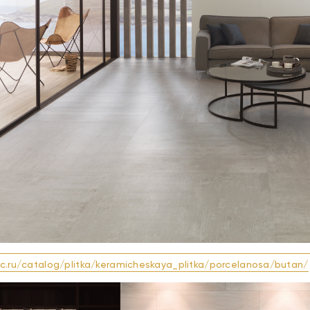
cc.ru/catalog/plitka/keramicheskaya_plitka/porcelanosa/butan/