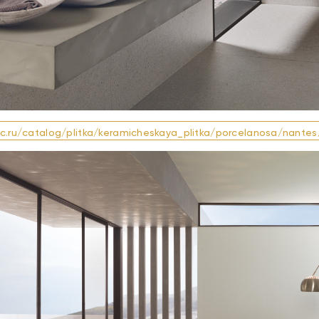
cc.ru/catalog/plitka/keramicheskaya_plitka/porcelanosa/nantes