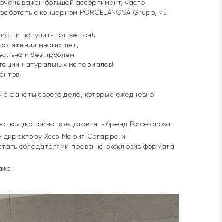
 очень важен большой ассортимент, часто
о работать с концерном PORCELANOSA Grupo, мы
иал и получить тот же тон);⠀
протяжении многих лет;⠀
еально и без проблем; ⠀
итации натуральных материалов!⠀
ентов!⠀
ие фанаты своего дела, которые ежедневно
раться достойно представлять бренд Porcelanosa.
у директору Хосэ Мария Сэгарра и
стать обладателями права на эксклюзив формата
аже: