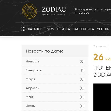
№1 в мире эксперт в совр
интерьере
КАТАЛОГ
NEW
ПЛИТКА
САНТЕХНИКА
МЕБЕЛЬ
главная
|
Новости по дате:
26
ию
Январь
(0)
ПОЧЕ
Февраль
(1)
ZODIA
Март
(0)
Апрель
(0)
Май
(0)
Июнь
(0)