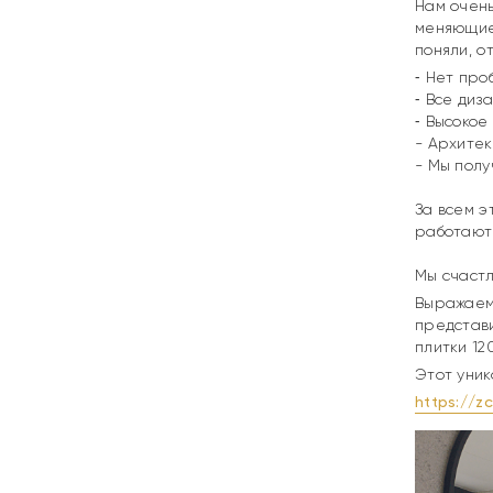
Нам очень
меняющиес
поняли, о
⁃ Нет про
⁃ Все диз
⁃ Высокое
- Архитек
- Мы полу
⠀
За всем э
работают
Мы счастл
Выражаем
представ
плитки 12
Этот уник
https://z