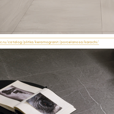
cc.ru/catalog/plitka/keramogranit/porcelanosa/karachi/