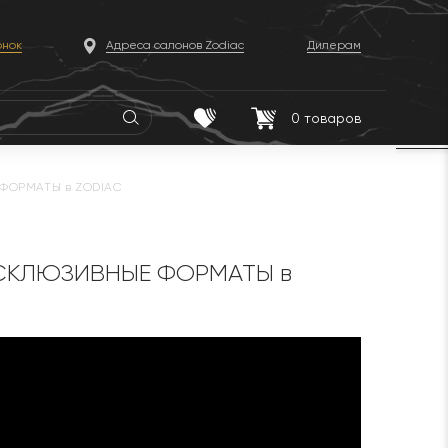
онок
Адреса салонов Zodiac
Дилерам
0
товаров
ФОРМАТЫ в ZODIAC
КСКЛЮЗИВНЫЕ ФОРМАТЫ в