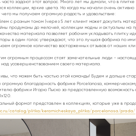
 часто задают этот вопрос. Много лет мы думали, что в плитке
я коллекции, яркие цвета. Но когда мы начали очень активн
т чего мы получаем огромную радость и удовольствие:⠀
блем с разным тоном (через 5 лет клиент может докупить матер
айны продуманы до мелочей, коллекции модны и актуальны на 
 качество материала позволяет рабочим укладывать плитку ид
торы в один голос утверждают, что это лучшая фабрика по им
чаем огромное количество восторженных отзывов от наших кли
тим огромным процессом стоят замечательные люди - настоящ
 над усовершенствованием своего материала. ⠀
ивы, что можем быть частью этой команды! Будем и дальше ста
 огромную благодарность фабрике Porcelanosa, коммерческом
ителю фабрики Игорю Пыско за предоставленную возможность 
0х120.
альный формат представлен в коллекциях, которые уже в прод
cc.ru/catalog/plitka/keramicheskaya_plitka/porcelanosa/prada/