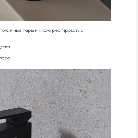
 токсичные пары и плохо реагировать с
ства.
лора.