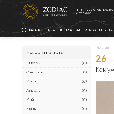
№1 в мире эксперт в совр
интерьере
КАТАЛОГ
NEW
ПЛИТКА
САНТЕХНИКА
МЕБЕЛЬ
главная
|
Новости по дате:
26
авг
Январь
(0)
Как у
Февраль
(1)
Март
(0)
Апрель
(0)
Май
(0)
Июнь
(0)