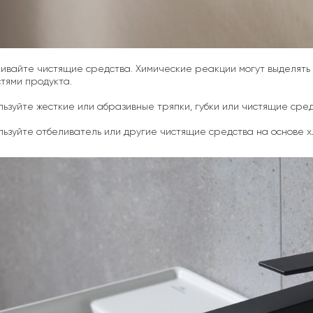
шивайте чистящие средства. Химические реакции могут выделять
тями продукта.
ользуйте жесткие или абразивные тряпки, губки или чистящие сред
ользуйте отбеливатель или другие чистящие средства на основе х