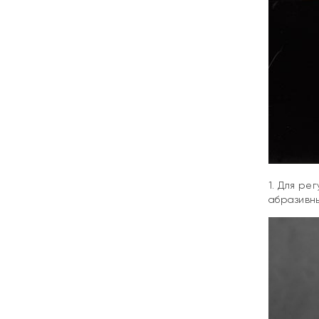
1. Для ре
абразивны