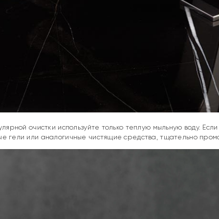
гулярной очистки используйте только теплую мыльную воду. Если
е гели или аналогичные чистящие средства, тщательно промой