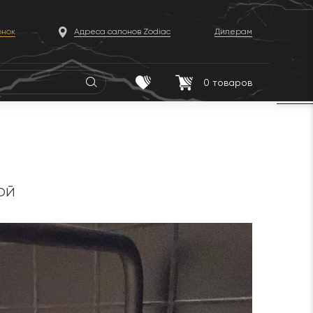
онок
Адреса салонов Zodiac
Дилерам
0
товаров
ой