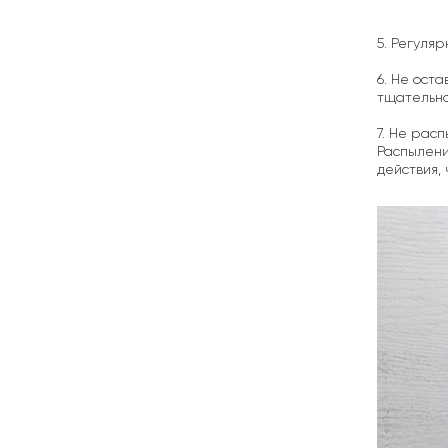
5. Регуля
6. Не ост
тщательно 
7. Не рас
Распылени
действия