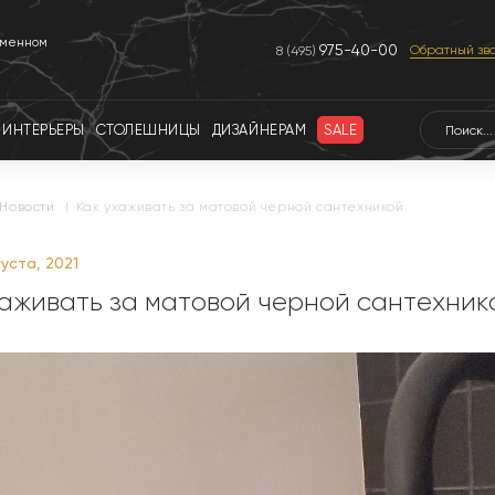
еменном
975-40-00
Обратный зв
8 (495)
ИНТЕРЬЕРЫ
СТОЛЕШНИЦЫ
ДИЗАЙНЕРАМ
SALE
новости
|
Как ухаживать за матовой черной сантехникой
уста, 2021
хаживать за матовой черной сантехник