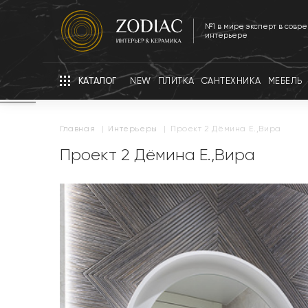
№1 в мире эксперт в совр
интерьере
КАТАЛОГ
NEW
ПЛИТКА
САНТЕХНИКА
МЕБЕЛЬ
главная
|
интерьеры
|
Проект 2 Дёмина Е.,Вира
Проект 2 Дёмина Е.,Вира