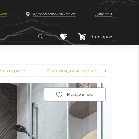
онок
Адреса салонов Zodiac
Дилерам
0
товаров
й
интерьер
|
Следующий
интерьер
В избранное