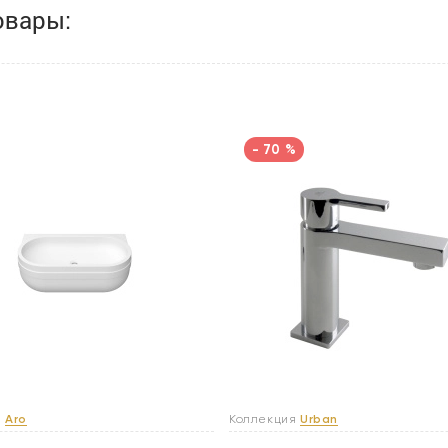
овары:
- 70 %
я
Aro
Коллекция
Urban