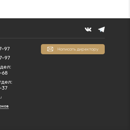
7-97
Написать директору
7-97
дел:
1-68
тдел:
1-37
u
онов