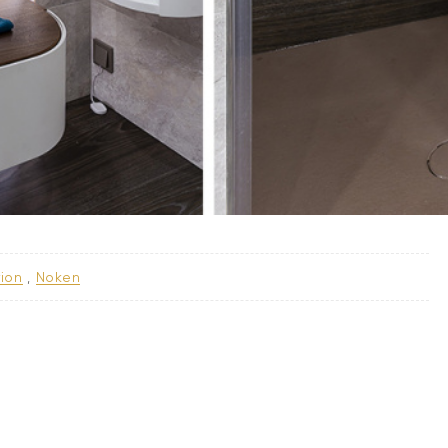
krion
,
noken