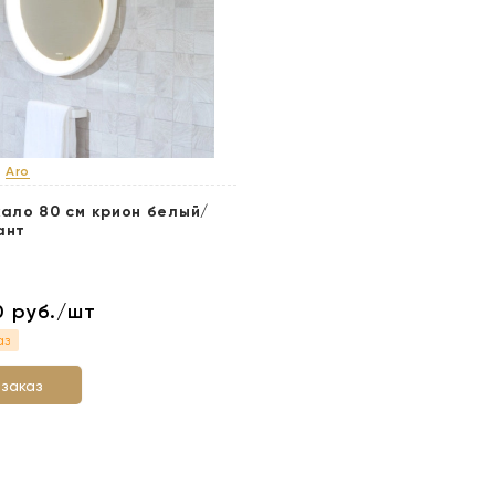
я
Aro
кало 80 см крион белый/
ант
50
руб./шт
аз
 заказ