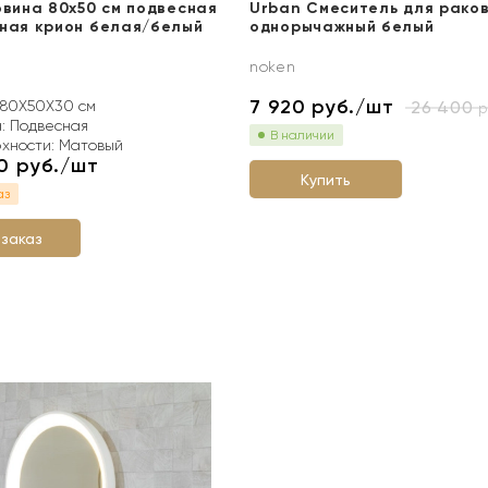
овина 80x50 см подвесная
Urban Смеситель для рако
ная крион белая/белый
однорычажный белый
noken
7 920
руб./шт
26 400
 80X50X30 см
р
а: Подвесная
В наличии
рхности: Матовый
20
руб./шт
Купить
аз
 заказ