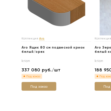
Коллекция
Aro
Коллекци
Aro Ящик 80 см подвесной крион
Aro Зер
белый/орех
белый к
krion
krion
337 080
руб./шт
188 9
Под заказ
Под зак
Под заказ
Под