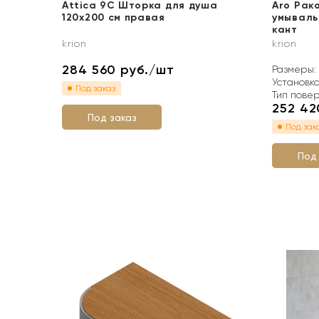
Attica 9C Шторка для душа
Aro Рак
120х200 см правая
умываль
кант
krion
krion
284 560
руб./шт
Размеры:
Установк
Под заказ
Тип пове
252 4
Под заказ
Под зак
Под