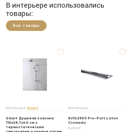
В интерьере использовались
товары:
Все товары
Коллекция
Smart
Коллекция
Профили и плинтусы
Smart Душевая колонна
8x11x2500 Pro-Part Laton
110х28,7х40 см с
Cromado
термостатическим
butech
смесителем и ручным душем