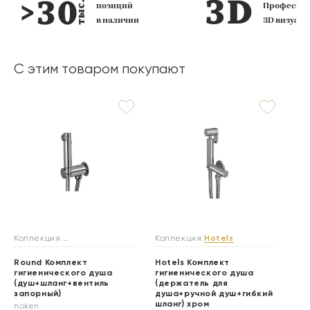
Профессиональная
фирменных
3D визуализация
салона
С этим товаром покупают
Коллекция
Гигиенические души
Коллекция
Hotels
Ко
Round Комплект
Hotels Комплект
Ac
гигиенического душа
гигиенического душа
ги
(душ+шланг+вентиль
(держатель для
(д
запорный)
душа+ручной душ+гибкий
ду
шланг) хром
шл
noken