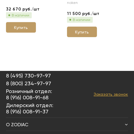
noken
no
32 670
руб./шт
11 500
руб./шт
11
В наличии
В наличии
Купить
Купить
8 (495) 730-97-97
8 (800) 234-97-97
Розничный отдел:
Заказать звонок
8 (916) 008-91-68
Дилерский отдел:
8 (916) 008-91-37
О ZODIAC