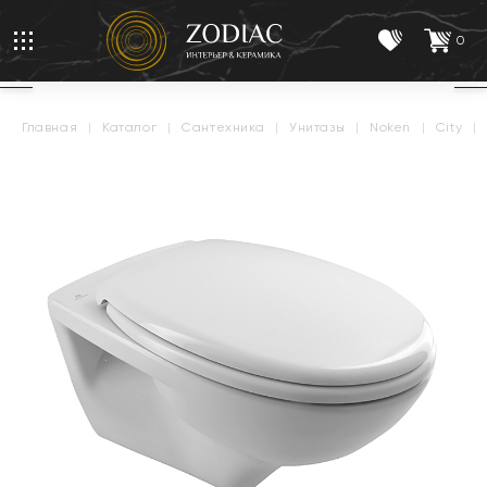
0
главная
|
каталог
|
сантехника
|
унитазы
|
noken
|
city
|