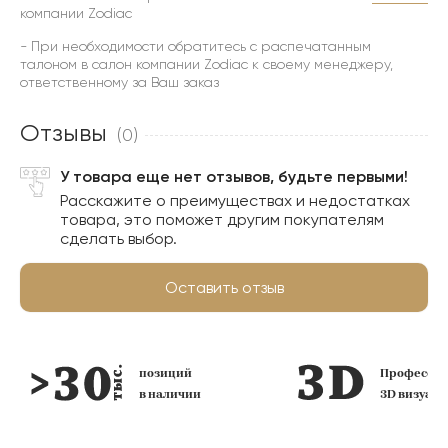
компании Zodiac
- При необходимости обратитесь с распечатанным
талоном в салон компании Zodiac к своему менеджеру,
ответственному за Ваш заказ
Отзывы
(0)
У товара еще нет отзывов, будьте первыми!
Расскажите о преимуществах и недостатках
товара, это поможет другим покупателям
сделать выбор.
Оставить отзыв
позиций
Профессио
в наличии
3D визуал