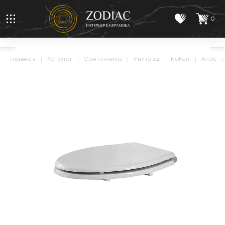
0
главная
|
каталог
|
сантехника
|
унитазы
|
noken
|
antic
|