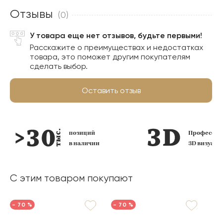
Отзывы
(0)
У товара еще нет отзывов, будьте первыми!
Расскажите о преимуществах и недостатках
товара, это поможет другим покупателям
сделать выбор.
Оставить отзыв
позиций
Профессио
в наличии
3D визуал
С этим товаром покупают
- 70 %
- 70 %