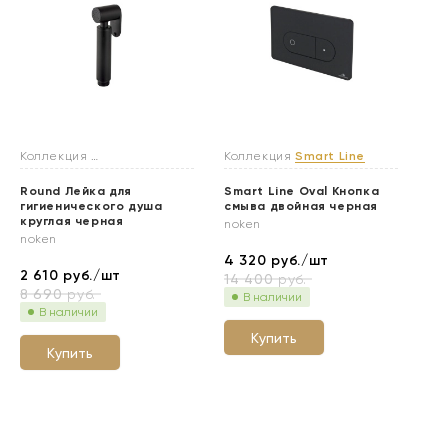
Коллекция
Гигиенические души
Коллекция
Smart Line
Round Лейка для
Smart Line Oval Кнопка
гигиенического душа
смыва двойная черная
круглая черная
noken
noken
4 320
руб./шт
2 610
руб./шт
14 400
руб.
8 690
руб.
В наличии
В наличии
Купить
Купить