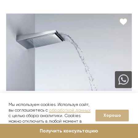
7 товаров в коллекции
Мы используем cookies. Используя сайт,
Imagine N
вы соглашаетесь с
обработкой данных
noken
Хорошо
с целью сбора аналитики. Cookies
можно отключить в любой момент в
1 120
от
руб./шт
настройках вашего браузера
3 740
руб.
Получить консультацию