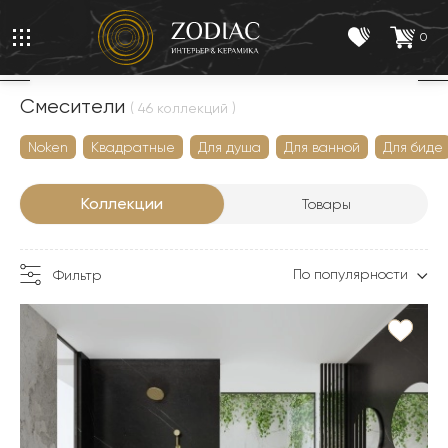
0
Смесители
( 46 коллекций )
Noken
Квадратные
Для душа
Для ванной
Для биде
Коллекции
Товары
По популярности
Фильтр