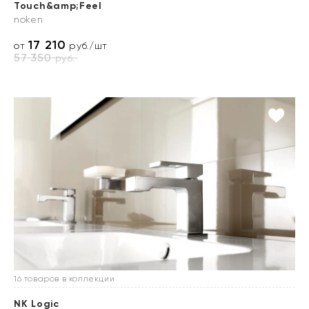
Touch&amp;Feel
noken
17 210
от
руб./шт
57 350
руб.
16 товаров в коллекции
NK Logic