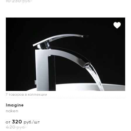
10 230
руб.
7 товаров в коллекции
Imagine
noken
320
от
руб./шт
420
руб.