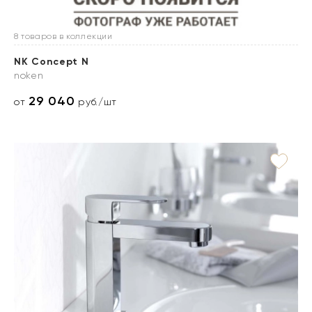
8 товаров в коллекции
NK Concept N
noken
29 040
от
руб./шт