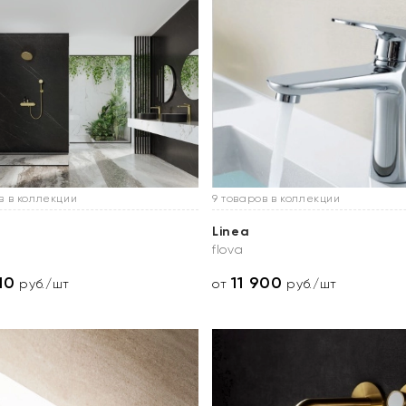
в в коллекции
9 товаров в коллекции
Linea
flova
10
11 900
руб./шт
от
руб./шт