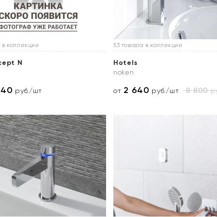
 в коллекции
53 товара в коллекции
cept N
Hotels
noken
040
2 640
8 800
ру
руб./шт
от
руб./шт