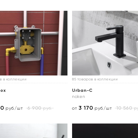
в в коллекции
85 товаров в коллекции
Box
Urban-C
noken
70
3 170
6 900
10 560
руб.
ру
руб./шт
от
руб./шт