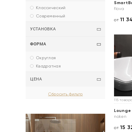
SmartB
классический
flova
современный
11 3
от
УСТАНОВКА
ФОРМА
округлая
квадратная
ЦЕНА
115 товар
Lounge
noken
15 3
от