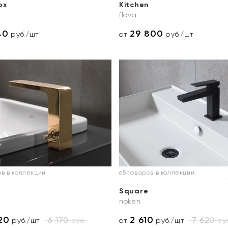
ox
Kitchen
flova
40
29 800
руб./шт
от
руб./шт
ов в коллекции
65 товаров в коллекции
Square
noken
20
2 610
6 170
7 620
руб.
руб
руб./шт
от
руб./шт