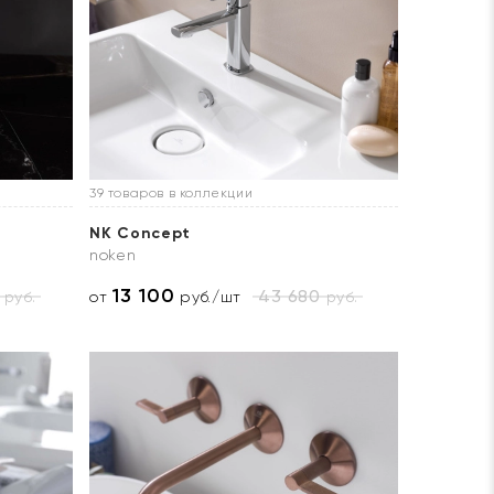
39 товаров в коллекции
NK Concept
noken
13 100
43 680
руб.
руб.
от
руб./шт