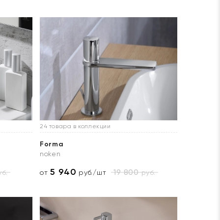
24 товара в коллекции
Forma
noken
5 940
19 800
б.
руб.
от
руб./шт