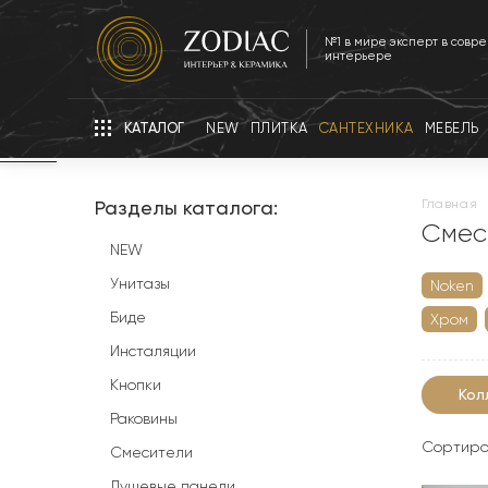
№1 в мире эксперт в совр
интерьере
КАТАЛОГ
NEW
ПЛИТКА
САНТЕХНИКА
МЕБЕЛЬ
Разделы каталога:
главная
Смес
NEW
Унитазы
Noken
Биде
Хром
Инсталяции
Кнопки
Кол
Раковины
Сортиро
Смесители
Душевые панели