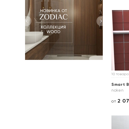
10 товаро
Smart 
noken
2 0
от