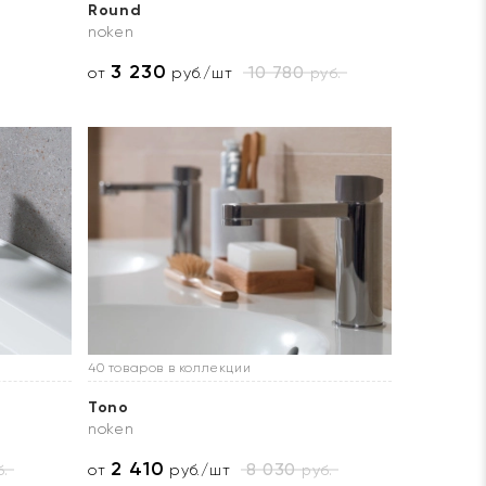
Round
noken
3 230
10 780
руб.
от
руб./шт
40 товаров в коллекции
Tono
noken
2 410
8 030
.
руб.
от
руб./шт