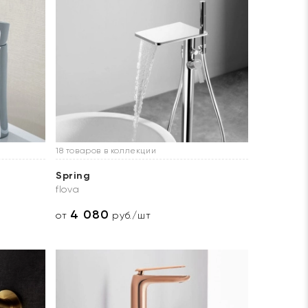
18 товаров в коллекции
Spring
flova
4 080
от
руб./шт