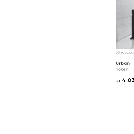
35 товаро
Urban
noken
4 0
от