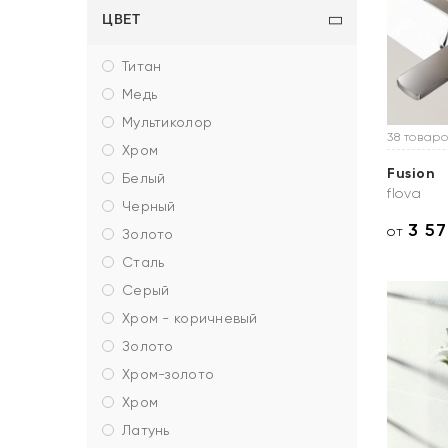
ЦВЕТ
титан
медь
мультиколор
38 товаро
хром
Fusion
белый
flova
черный
3 5
от
золото
сталь
серый
хром - коричневый
золото
хром-золото
хром
латунь