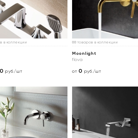
в в коллекции
88 товаров в коллекции
Moonlight
flova
70
0
руб./шт
от
руб./шт