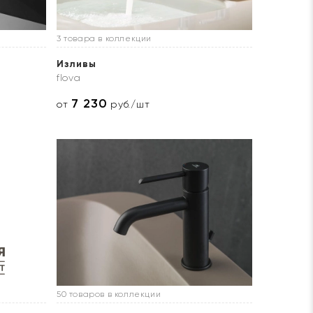
3 товара в коллекции
Изливы
flova
7 230
от
руб./шт
50 товаров в коллекции