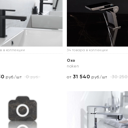
в в коллекции
34 товара в коллекции
Oxo
noken
30
31 540
0
30 250
руб.
руб./шт
от
руб./шт