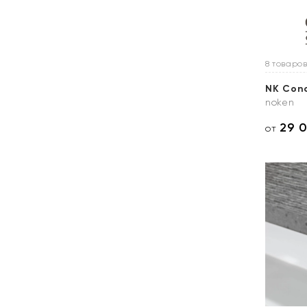
8 товаров
NK Con
noken
29 
от