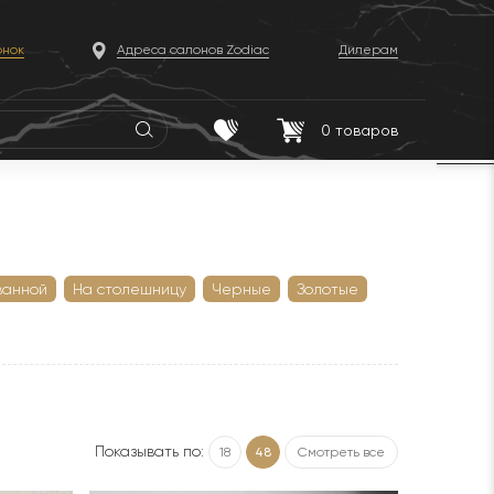
онок
Адреса салонов Zodiac
Дилерам
0
товаров
ванной
На столешницу
Черные
Золотые
Показывать по:
18
48
Смотреть все