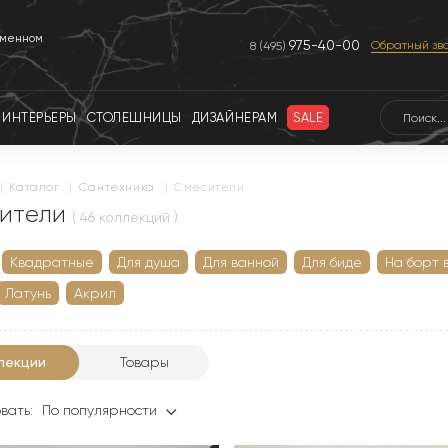
еменном
975-40-00
Обратный зв
8 (495)
ИНТЕРЬЕРЫ
СТОЛЕШНИЦЫ
ДИЗАЙНЕРАМ
SALE
|
каталог
|
сантехника
|
Смесители
ители
( 46 коллекций )
Квадратные
Для душа
Для ванной
Для биде
На борт 
Латунь
Акрил
лекции
Товары
вать:
По популярности