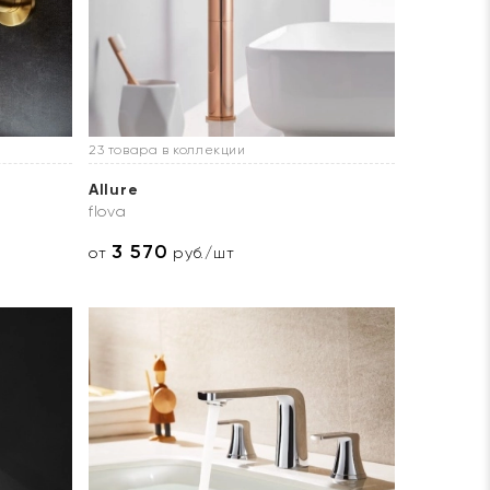
23 товара в коллекции
Allure
flova
3 570
от
руб./шт