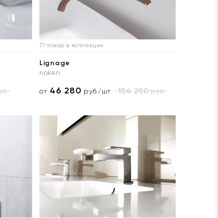
71 товар в коллекции
Lignage
noken
46 280
154 280
б.
руб.
от
руб./шт