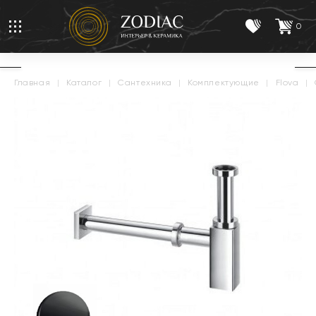
0
главная
|
каталог
|
сантехника
|
комплектующие
|
flova
|