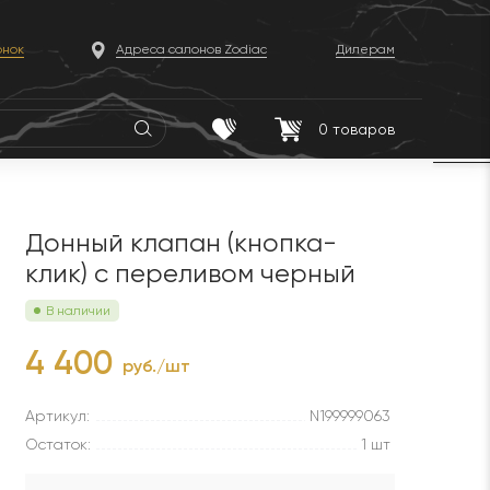
онок
Адреса салонов Zodiac
Дилерам
0
товаров
Донный клапан (кнопка-
клик) с переливом черный
В наличии
4 400
руб./шт
Артикул:
N199999063
Остаток:
1 шт