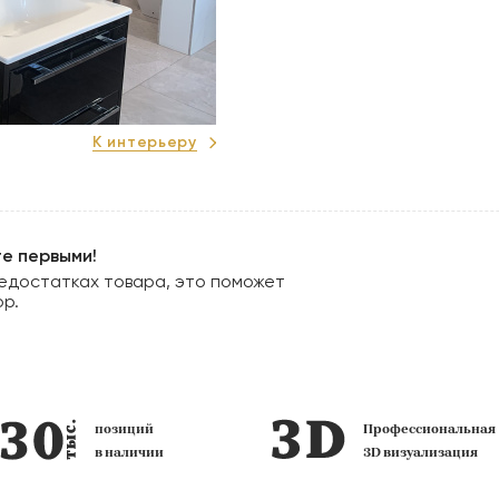
К интерьеру
те первыми!
едостатках товара, это поможет
ор.
Профессиональная
фир
3D визуализация
сало