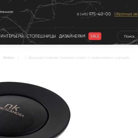
еменном
975-40-00
Обратный зв
8 (495)
ИНТЕРЬЕРЫ
СТОЛЕШНИЦЫ
ДИЗАЙНЕРАМ
SALE
noken
|
|
Донный клапан (кнопка-клик) с переливом черный