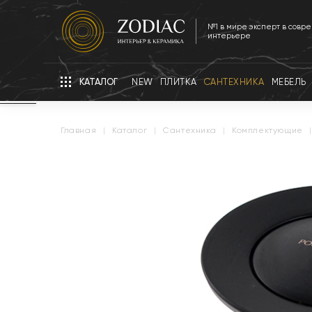
№1 в мире эксперт в совр
интерьере
КАТАЛОГ
NEW
ПЛИТКА
САНТЕХНИКА
МЕБЕЛЬ
главная
|
каталог
|
сантехника
|
комплектующие
|