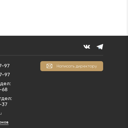
7-97
Написать директору
7-97
дел:
1-68
тдел:
1-37
u
онов