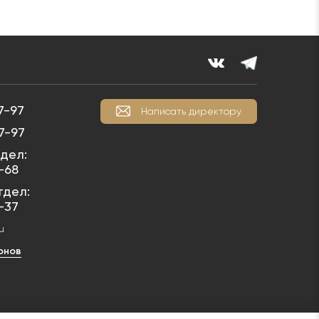
7-97
Написать директору
7-97
дел:
1-68
тдел:
1-37
u
онов
у ст. 1259 Гражданского кодекса РФ фотографии относятся к