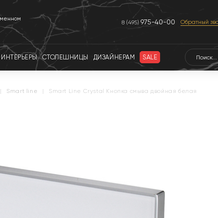
еменном
975-40-00
Обратный зв
8 (495)
ИНТЕРЬЕРЫ
СТОЛЕШНИЦЫ
ДИЗАЙНЕРАМ
SALE
|
smart line
|
Smart Line Crystal Кнопка смыва двойная белая