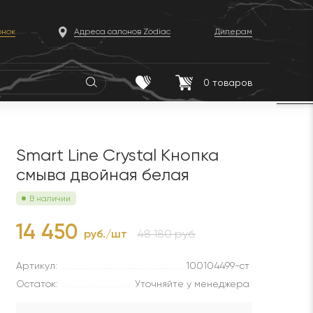
онок
Адреса салонов Zodiac
Дилерам
0
товаров
Smart Line Crystal Кнопка
смыва двойная белая
В наличии
14 450
руб./шт
48 180 руб.
Артикул:
100104499-ст
Остаток:
Уточняйте у менеджера