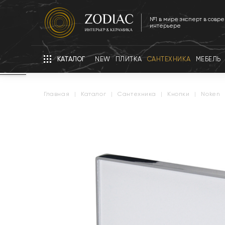
№1 в мире эксперт в совр
интерьере
КАТАЛОГ
NEW
ПЛИТКА
САНТЕХНИКА
МЕБЕЛЬ
главная
|
каталог
|
сантехника
|
кнопки
|
noken