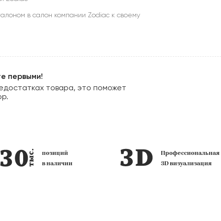
алоном в салон компании Zodiac к своему
те первыми!
едостатках товара, это поможет
ор.
Профессиональная
фирменных
3D визуализация
салона