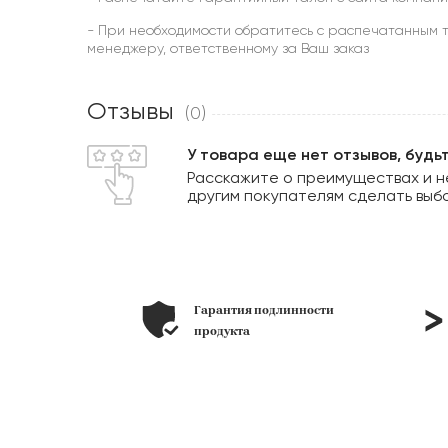
- При необходимости обратитесь с распечатанным т
менеджеру, ответственному за Ваш заказ
Отзывы
(0)
У товара еще нет отзывов, будь
Расскажите о преимуществах и н
другим покупателям сделать выб
длинности
позиций
в наличии