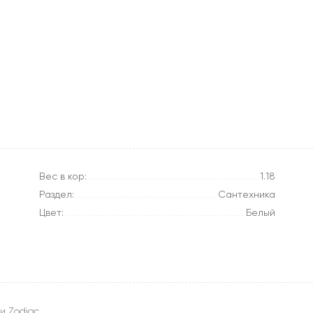
Вес в кор:
1.18
Раздел:
Сантехника
Цвет:
Белый
и Zodiac