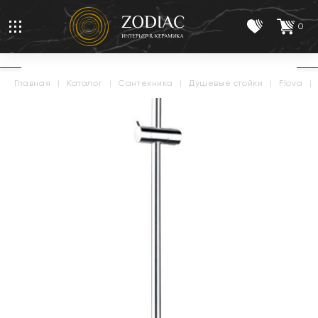
0
главная
|
каталог
|
сантехника
|
душевые стойки
|
flova
|