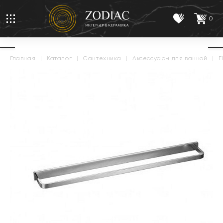
0
главная
|
каталог
|
сантехника
|
аксессуары для ванной
|