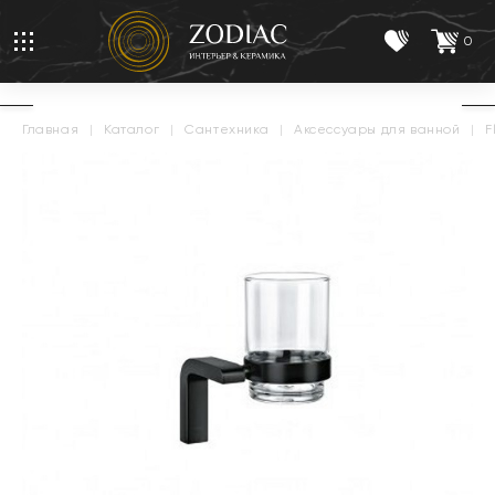
0
главная
|
каталог
|
сантехника
|
аксессуары для ванной
|