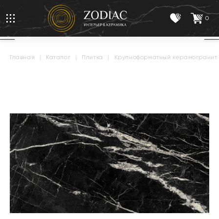
0
главная
|
каталог
|
плитка
|
крупноформатный керамогранит