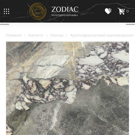
0
главная
|
каталог
|
плитка
|
крупноформатный керамогранит