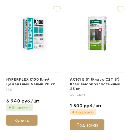
HYPERFLEX K100 Клей
АС161 Е S1 (Класс C2T S1)
АС
цементный белый 20 кг
Клей высокоэластичный
S2
25 кг
св
fila
основит
ос
6 940
руб./шт
1 500
руб./шт
2 
В наличии
Под заказ
Купить
Под заказ