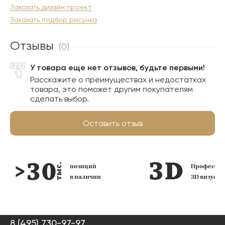
Заказать дизайн проект
Заказать подбор рисунка
Отзывы
(0)
У товара еще нет отзывов, будьте первыми!
Расскажите о преимуществах и недостатках
товара, это поможет другим покупателям
сделать выбор.
Оставить отзыв
позиций
Профессио
в наличии
3D визуал
8 (495) 730-97-97