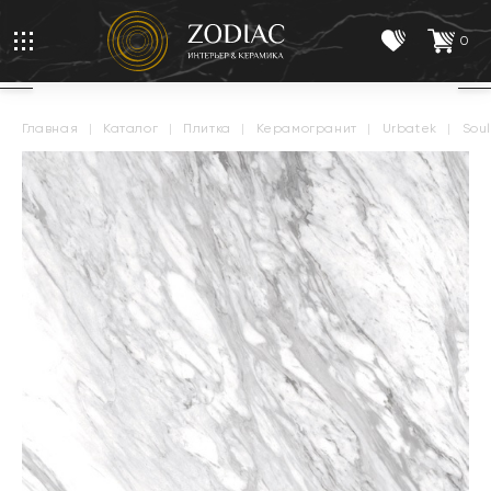
0
главная
|
каталог
|
плитка
|
керамогранит
|
urbatek
|
sou