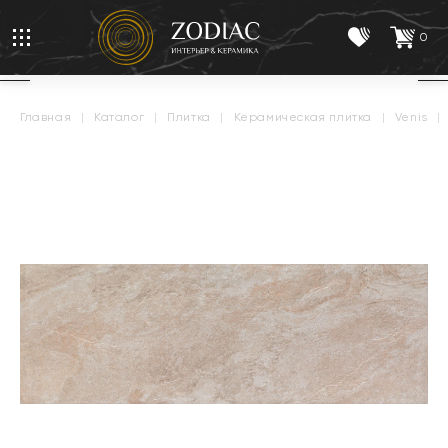
0
главная
|
каталог
|
плитка
|
керамическая плитка
|
venis
|