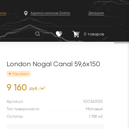
онок
Адреса салонов Zodiac
Дилерам
0
товаров
London Nogal Canal 59,6x150
Под заказ
9 160
руб./м
2
Артикул:
100363925
Тип поверхности:
Матовый
Остаток:
1.788 м2