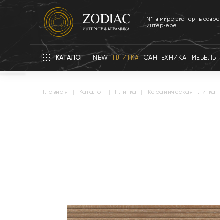
№1 в мире эксперт в совр
интерьере
КАТАЛОГ
NEW
ПЛИТКА
САНТЕХНИКА
МЕБЕЛЬ
главная
|
каталог
|
плитка
|
керамическая плитка