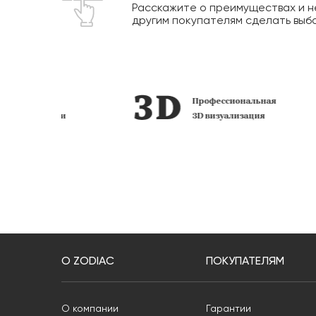
Расскажите о преимуществах и н
другим покупателям сделать выб
озиций
Профессиональная
наличии
3D визуализация
О ZODIAC
ПОКУПАТЕЛЯМ
О компании
Гарантии