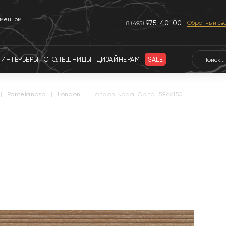
еменном
975-40-00
Обратный зв
8 (495)
ИНТЕРЬЕРЫ
СТОЛЕШНИЦЫ
ДИЗАЙНЕРАМ
SALE
|
porcelanosa
|
london
|
London Nogal Canal 59,6x150