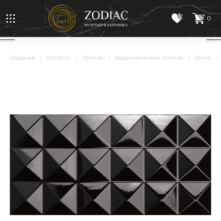
0
главная
|
каталог
|
плитка
|
керамическая плитка
|
dune
|