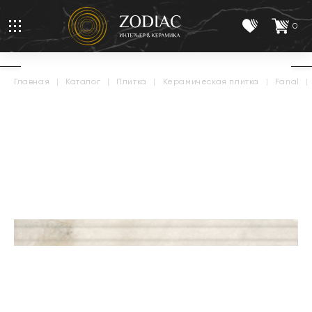
0
главная
|
каталог
|
плитка
|
керамическая плитка
|
fanal
|