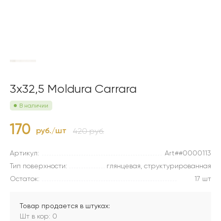
3x32,5 Moldura Carrara
В наличии
170
руб./шт
420 руб.
Артикул:
Art##0000113
Тип поверхности:
глянцевая, структурированная
Остаток:
17 шт
Товар продается в штуках:
Шт в кор: 0