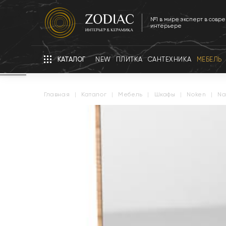
№1 в мире эксперт в совр
интерьере
КАТАЛОГ
NEW
ПЛИТКА
САНТЕХНИКА
МЕБЕЛЬ
главная
|
каталог
|
мебель
|
шкафы
|
noken
|
n