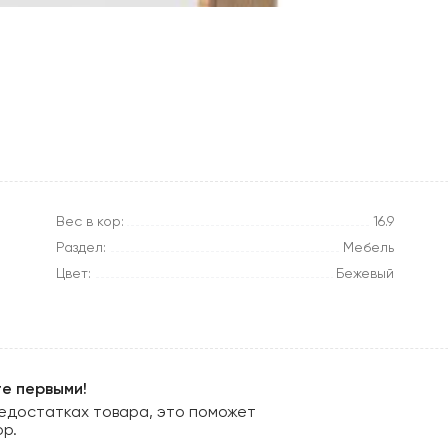
Вес в кор:
16.9
Раздел:
Мебель
Цвет:
Бежевый
те первыми!
едостатках товара, это поможет
ор.