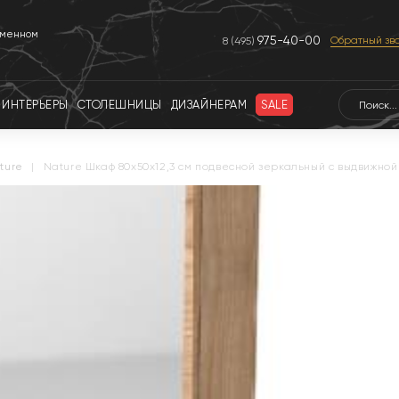
еменном
975-40-00
Обратный зв
8 (495)
ИНТЕРЬЕРЫ
СТОЛЕШНИЦЫ
ДИЗАЙНЕРАМ
SALE
ature
|
Nature Шкаф 80x50x12,3 см подвесной зеркальный с выдвижной