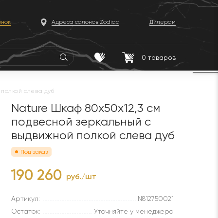
онок
Адреса салонов Zodiac
Дилерам
0
товаров
 полкой слева дуб
Nature Шкаф 80x50x12,3 см
подвесной зеркальный с
выдвижной полкой слева дуб
Под заказ
190 260
руб./шт
Артикул:
N812750021
Остаток:
Уточняйте у менеджера